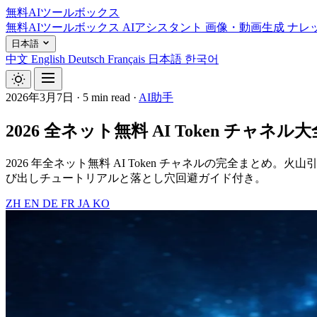
無料AIツールボックス
無料AIツールボックス
AIアシスタント
画像・動画生成
ナレ
日本語
中文
English
Deutsch
Français
日本語
한국어
2026年3月7日
·
5 min read
·
AI助手
2026 全ネット無料 AI Token チャネル
2026 年全ネット無料 AI Token チャネルの完全まとめ。火
び出しチュートリアルと落とし穴回避ガイド付き。
ZH
EN
DE
FR
JA
KO