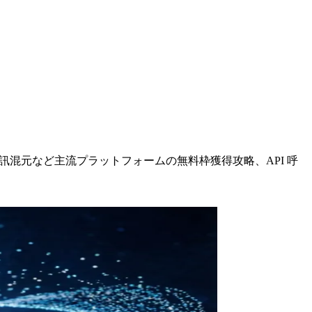
度千帆、騰訊混元など主流プラットフォームの無料枠獲得攻略、API 呼