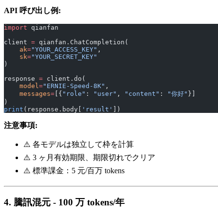
API 呼び出し例:
import
 qianfan
client 
=
 qianfan.ChatCompletion(
    ak
=
"YOUR_ACCESS_KEY"
,
    sk
=
"YOUR_SECRET_KEY"
)
response 
=
 client.do(
    model
=
"ERNIE-Speed-8K"
,
    messages
=
[{
"role"
: 
"user"
, 
"content"
: 
"你好"
}]
)
print
(response.body[
'result'
])
注意事項:
⚠️ 各モデルは独立して枠を計算
⚠️ 3 ヶ月有効期限、期限切れでクリア
⚠️ 標準課金：5 元/百万 tokens
4. 騰訊混元 - 100 万 tokens/年