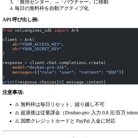
「費用センター」→「バウチャー」に移動
毎日の無料枠を自動アクティブ化
API 呼び出し例:
from
 volcengines_sdk 
import
 Ark
client 
=
 Ark(
    ak
=
"YOUR_ACCESS_KEY"
,
    sk
=
"YOUR_SECRET_KEY"
)
response 
=
 client.chat.completions.create(
    model
=
"doubao-pro-32k"
,
    messages
=
[{
"role"
: 
"user"
, 
"content"
: 
"你好"
}]
)
print
(response.choices[
0
].message.content)
注意事項:
⚠️ 無料枠は毎日リセット、繰り越し不可
⚠️ 超過後は従量課金（Doubao-pro: 入力 0.8 元/百万 toke
⚠️ 国際クレジットカードと PayPal 入金に対応