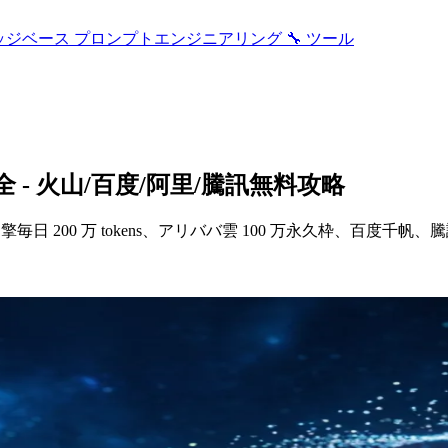
ッジベース
プロンプトエンジニアリング
🔧 ツール
大全 - 火山/百度/阿里/騰訊無料攻略
山引擎毎日 200 万 tokens、アリババ雲 100 万永久枠、百