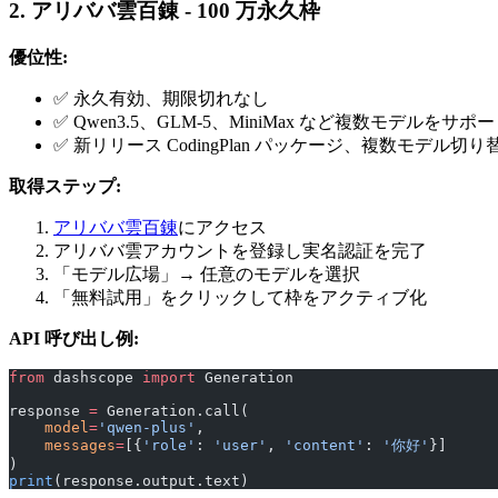
2. アリババ雲百錬 - 100 万永久枠
優位性:
✅ 永久有効、期限切れなし
✅ Qwen3.5、GLM-5、MiniMax など複数モデルをサポ
✅ 新リリース CodingPlan パッケージ、複数モデル切り
取得ステップ:
アリババ雲百錬
にアクセス
アリババ雲アカウントを登録し実名認証を完了
「モデル広場」→ 任意のモデルを選択
「無料試用」をクリックして枠をアクティブ化
API 呼び出し例:
from
 dashscope 
import
 Generation
response 
=
 Generation.call(
    model
=
'qwen-plus'
,
    messages
=
[{
'role'
: 
'user'
, 
'content'
: 
'你好'
}]
)
print
(response.output.text)