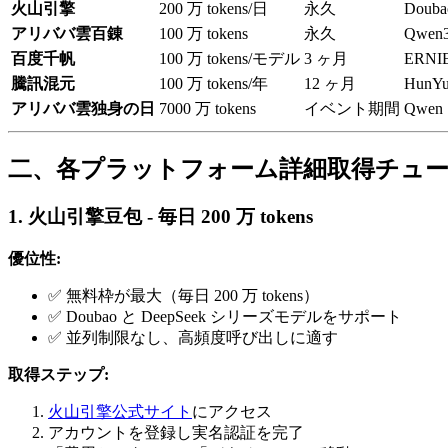
火山引擎
200 万 tokens/日
永久
Douba
アリババ雲百錬
100 万 tokens
永久
Qwen
百度千帆
100 万 tokens/モデル
3 ヶ月
ERNI
騰訊混元
100 万 tokens/年
12 ヶ月
HunYu
アリババ雲独身の日
7000 万 tokens
イベント期間
Qwe
二、各プラットフォーム詳細取得チュ
1. 火山引擎豆包 - 毎日 200 万 tokens
優位性:
✅ 無料枠が最大（毎日 200 万 tokens）
✅ Doubao と DeepSeek シリーズモデルをサポート
✅ 並列制限なし、高頻度呼び出しに適す
取得ステップ:
火山引擎公式サイト
にアクセス
アカウントを登録し実名認証を完了