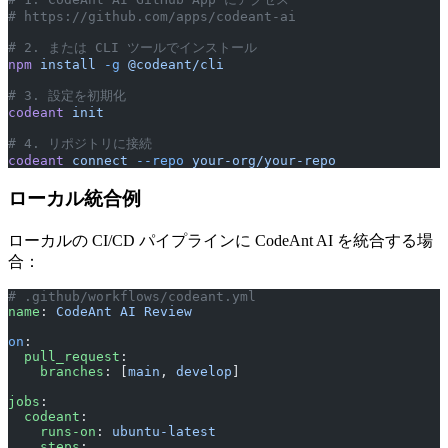
# https://github.com/apps/codeant-ai
# 2. または CLI ツールでインストール
npm
 install
 -g
 @codeant/cli
# 3. 設定を初期化
codeant
 init
# 4. リポジトリに接続
codeant
 connect
 --repo
 your-org/your-repo
ローカル統合例
ローカルの CI/CD パイプラインに CodeAnt AI を統合する場
合：
# .github/workflows/codeant.yml
name
: 
CodeAnt AI Review
on
:
  pull_request
:
    branches
: [
main
, 
develop
]
jobs
:
  codeant
:
    runs-on
: 
ubuntu-latest
    steps
: