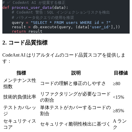
# ✅ CodeAnt AI が提案する修正
def
 process_user_data
(data):
    # CodeAnt 警告：SQL インジェクションリスクを検出
    # パラメータ化クエリの使用を推奨
    query 
=
 "SELECT * FROM users WHERE id = ?"
    result 
=
 db.execute(query, (data[
'user_id'
],))
    return
 result
2. コード品質指標
CodeAnt AI はリアルタイムのコード品質スコアを提供しま
す：
指標
説明
目標値
メンテナンス性
コードの理解と修正のしやすさ
≥80
指数
リファクタリングが必要なコード
技術的負債比率
<15%
の割合
テストカバレッ
単体テストがカバーするコードの
≥85%
ジ
割合
セキュリティス
A ラン
セキュリティ脆弱性検出に基づく
コア
ク