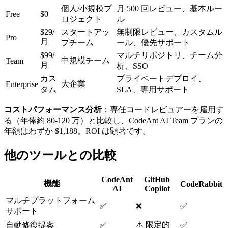
個人/小規模プ
月 500 回レビュー、基本ルー
Free
$0
ロジェクト
ル
$29/
スタートアッ
無制限レビュー、カスタムル
Pro
月
プチーム
ール、優先サポート
$99/
マルチリポジトリ、チーム分
中規模チーム
Team
月
析、SSO
カス
プライベートデプロイ、
大企業
Enterprise
タム
SLA、専用サポート
コストパフォーマンス分析
：専任コードレビュアーを雇用す
る（年俸約 80-120 万）と比較し、CodeAnt AI Team プランの
年額はわずか $1,188。ROI は顕著です。
他のツールとの比較
CodeAnt
GitHub
機能
CodeRabbit
AI
Copilot
マルチプラットフォーム
✅
❌
✅
サポート
⚠️ 限定的
自動修復提案
✅
✅