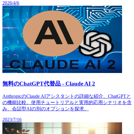
2026/4/6
無料のChatGPT代替品 - Claude AI 2
AnthropicのClaude AIアシスタントの詳細な紹介、ChatGPTと
の機能比較。使用チュートリアルと実用的応用シナリオを含
み、会話型AIの別のオプションを探求。
2023/7/16