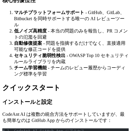
核心的優位性
マルチプラットフォームサポート
- GitHub、GitLab、
Bitbucket を同時サポートする唯一の AI レビューツー
ル
低ノイズ高精度
- 本当の問題のみを報告し、PR コメン
トの氾濫を回避
自動修復提案
- 問題を指摘するだけでなく、直接適用
可能な修正コードを提供
セキュリティ脆弱性検出
- OWASP Top 10 セキュリティ
ルールライブラリを内蔵
チーム学習機能
- チームのレビュー履歴からコーディ
ング標準を学習
クイックスタート
インストールと設定
CodeAnt AI は複数の統合方法をサポートしていますが、最
も簡単なのは GitHub App からのインストールです：
# 1. CodeAnt AI GitHub App にアクセス