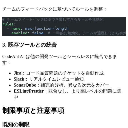
チームのフィードバックに基づいてルールを調整：
# チームフィードバックに基づき厳しすぎるルールを無効化
rules
:
  - 
name
: 
max-function-length
    enabled
: 
false
  # 一時的に無効化、チームが適應してから有効
3. 既存ツールとの統合
CodeAnt AI は他の開発ツールとシームレスに統合できま
す：
Jira
：コード品質問題のチケットを自動作成
Slack
：リアルタイムレビュー通知
SonarQube
：補完的分析、異なる次元をカバー
ESLint/Prettier
：競合なし、より高レベルの問題に集
中
制限事項と注意事項
既知の制限