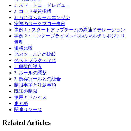
1. スマートコードレビュー
2. コード品質指標
3. カスタムルールエンジン
実際のワークフロー事例
事例 1：スタートアップチームの高速イテレーション
事例 2：エンタープライズレベルのマルチリポジトリ
管理
価格比較
他のツールとの比較
ベストプラクティス
1. 段階的導入
2. ルールの調整
3. 既存ツールとの統合
制限事項と注意事項
既知の制限
使用アドバイス
まとめ
関連リソース
Related Articles