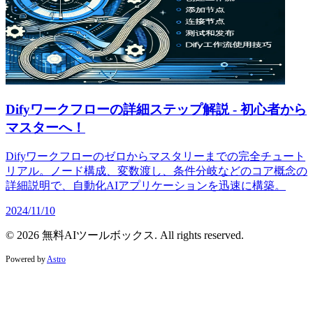
Difyワークフローの詳細ステップ解説 - 初心者から
マスターへ！
Difyワークフローのゼロからマスタリーまでの完全チュート
リアル。ノード構成、変数渡し、条件分岐などのコア概念の
詳細説明で、自動化AIアプリケーションを迅速に構築。
2024/11/10
© 2026 無料AIツールボックス. All rights reserved.
Powered by
Astro