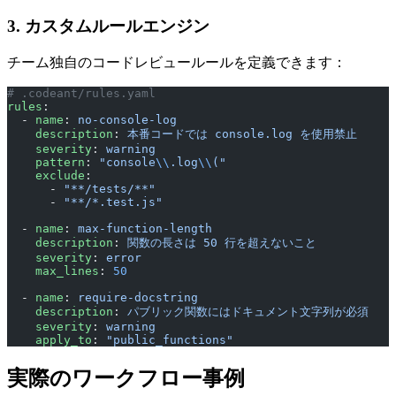
3. カスタムルールエンジン
チーム独自のコードレビュールールを定義できます：
# .codeant/rules.yaml
rules
:
  - 
name
: 
no-console-log
    description
: 
本番コードでは console.log を使用禁止
    severity
: 
warning
    pattern
: 
"console
\\
.log
\\
("
    exclude
:
      - 
"**/tests/**"
      - 
"**/*.test.js"
  - 
name
: 
max-function-length
    description
: 
関数の長さは 50 行を超えないこと
    severity
: 
error
    max_lines
: 
50
  - 
name
: 
require-docstring
    description
: 
パブリック関数にはドキュメント文字列が必須
    severity
: 
warning
    apply_to
: 
"public_functions"
実際のワークフロー事例