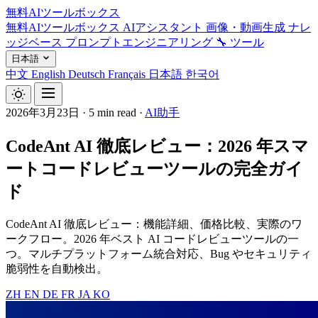
無料AIツールボックス
無料AIツールボックス
AIアシスタント
画像・動画生成
ナレ
ッジベース
プロンプトエンジニアリング
🔧 ツール
日本語
中文
English
Deutsch
Français
日本語
한국어
2026年3月23日
·
5 min read
·
AI助手
CodeAnt AI 徹底レビュー：2026 年スマ
ートコードレビューツールの完全ガイ
ド
CodeAnt AI 徹底レビュー：機能詳細、価格比較、実際のワ
ークフロー。2026 年ベスト AI コードレビューツールの一
つ。マルチプラットフォーム統合対応、Bug やセキュリティ
脆弱性を自動検出。
ZH
EN
DE
FR
JA
KO