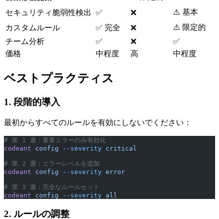
⚠️ 基本
セキュリティ脆弱性検出
✅
❌
⚠️ 限定的
カスタムルール
✅ 完全
❌
チーム分析
✅
❌
✅
価格
中程度
高
中程度
ベストプラクティス
1. 段階的導入
最初からすべてのルールを有効にしないでください：
# 第 1 週：重要エラーのみ有効化
codeant
 config
 --severity
 critical
# 第 2 週：エラーレベルを追加
codeant
 config
 --severity
 error
# 第 3 週：完全なルールセット
codeant
 config
 --severity
 all
2. ルールの調整