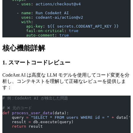
      - 
uses
: 
actions/checkout@v4
      - 
name
: 
Run CodeAnt AI
        uses
: 
codeant-ai/action@v2
        with
:
          api-key
: 
${{ secrets.CODEANT_API_KEY }}
          fail-on-critical
: 
true
          auto-comment
: 
true
核心機能詳解
1. スマートコードレビュー
CodeAnt AI は高度な LLM モデルを使用してコード変更を分
析し、コンテキストを理解して正確なレビューを提供しま
す：
# 例：CodeAnt AI が検出した問題
# ❌ 元のコード
def
 process_user_data
(data):
    query 
=
 "SELECT * FROM users WHERE id = "
 +
 data[
'u
    result 
=
 db.execute(query)
    return
 result