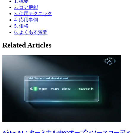
1. 概要
2. コア機能
3. 使用テクニック
4. 応用事例
5. 価格
6. よくある質問
Related Articles
Aider AI：ターミナル内のオープンソースコーディ