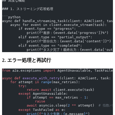
## 高度な機能
### 1. ストリーミング応答処理
```python
async def handle_streaming_task(client: A2AClient, task
    async for event in client.execute_stream(task):
        if event.type == "progress":
            print(f"進捗：{event.data['progress']}%")
        elif event.type == "partial_output":
            print(f"部分出力：{event.data['content']}")
        elif event.type == "completed":
            print(f"タスク完了！最終出力：{event.data['outp
2. エラー処理と再試行
from
 a2a.exceptions 
import
 AgentUnavailable, TaskFailed
async
 def
 execute_with_retry
(client: A2AClient, task: T
    for
 attempt 
in
 range
(max_retries):
        try
:
            return
 await
 client.execute(task)
        except
 AgentUnavailable:
            if
 attempt 
==
 max_retries 
-
 1
:
                raise
            await
 asyncio.sleep(
2
 **
 attempt)  
# 指数バ
        except
 TaskFailed 
as
 e:
            print
(
f
"タスク失敗：
{
e.message
}
"
)