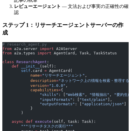
記事の執筆
レビューエージェント
— 文法および事実の正確性の確
認
ステップ 1：リサーチエージェントサーバーの作
成
# research_agent.py
from
 a2a.server 
import
 A2AServer
from
 a2a.types 
import
 AgentCard, Task, TaskStatus
class
 ResearchAgent
:
    def
 __init__
(self):
        self
.card 
=
 AgentCard(
            name
=
"リサーチエージェント"
,
            description
=
"ネットワーク上の情報を検索・整理する
            version
=
"1.0.0"
,
            capabilities
=
{
                "skills"
: [
"Web検索"
, 
"情報抽出"
, 
"要約生成
                "inputFormats"
: [
"text/plain"
],
                "outputFormats"
: [
"application/json"
]
            }
        )
    async
 def
 execute
(self, task: Task):
        """リサーチタスクの実行"""