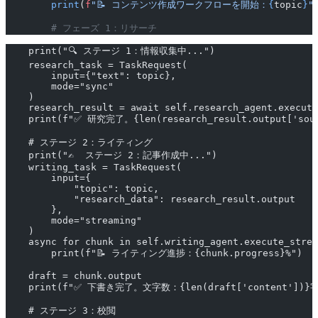
        print
(
f
"📝 コンテンツ作成ワークフローを開始：
{
topic
}
"
        # フェーズ 1：リサーチ
    print("🔍 ステージ 1：情報収集中...")
    research_task = TaskRequest(
        input={"text": topic},
        mode="sync"
    )
    research_result = await self.research_agent.execute
    print(f"✅ 研究完了。{len(research_result.output[
    # ステージ 2：ライティング
    print("✍️  ステージ 2：記事作成中...")
    writing_task = TaskRequest(
        input={
            "topic": topic,
            "research_data": research_result.output
        },
        mode="streaming"
    )
    async for chunk in self.writing_agent.execute_strea
        print(f"📝 ライティング進捗：{chunk.progress}%")
    draft = chunk.output
    print(f"✅ 下書き完了。文字数：{len(draft['content'])}字
    # ステージ 3：校閲