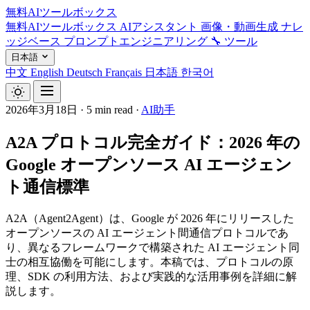
無料AIツールボックス
無料AIツールボックス
AIアシスタント
画像・動画生成
ナレ
ッジベース
プロンプトエンジニアリング
🔧 ツール
日本語
中文
English
Deutsch
Français
日本語
한국어
2026年3月18日
·
5 min read
·
AI助手
A2A プロトコル完全ガイド：2026 年の
Google オープンソース AI エージェン
ト通信標準
A2A（Agent2Agent）は、Google が 2026 年にリリースした
オープンソースの AI エージェント間通信プロトコルであ
り、異なるフレームワークで構築された AI エージェント同
士の相互協働を可能にします。本稿では、プロトコルの原
理、SDK の利用方法、および実践的な活用事例を詳細に解
説します。