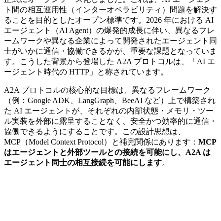
ト間の相互運用性（インターオペラビリティ）問題を解決す
ることを目的としたオープン標準です。2026 年における AI
エージェント（AI Agent）の爆発的成長に伴い、異なるフレ
ームワークや異なる企業によって開発されたエージェント同
士がいかに通信・協働できるかが、重要な課題となっていま
す。こうした背景から登場した A2A プロトコルは、「AI エ
ージェント時代の HTTP」と称されています。
A2A プロトコルの核心的な目標は、異なるフレームワーク
（例：Google ADK、LangGraph、BeeAI など）上で構築され
た AI エージェントが、それぞれの内部状態・メモリ・ツー
ル実装を外部に露呈することなく、安全かつ効率的に通信・
協働できるようにすることです。この設計思想は、
MCP（Model Context Protocol）と補完関係にあります：
MCP
はエージェントと外部ツールとの接続を可能にし、A2A は
エージェント同士の相互接続を可能にします
。