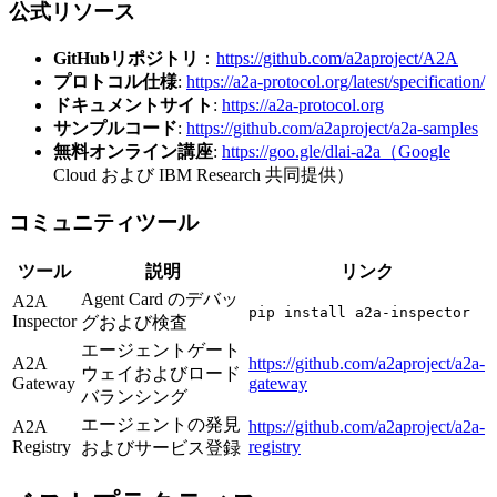
公式リソース
GitHubリポジトリ
：
https://github.com/a2aproject/A2A
プロトコル仕様
:
https://a2a-protocol.org/latest/specification/
ドキュメントサイト
:
https://a2a-protocol.org
サンプルコード
:
https://github.com/a2aproject/a2a-samples
無料オンライン講座
:
https://goo.gle/dlai-a2a（Google
Cloud および IBM Research 共同提供）
コミュニティツール
ツール
説明
リンク
Agent Card のデバッ
A2A
pip install a2a-inspector
Inspector
グおよび検査
エージェントゲート
A2A
https://github.com/a2aproject/a2a-
ウェイおよびロード
Gateway
gateway
バランシング
エージェントの発見
A2A
https://github.com/a2aproject/a2a-
Registry
registry
およびサービス登録