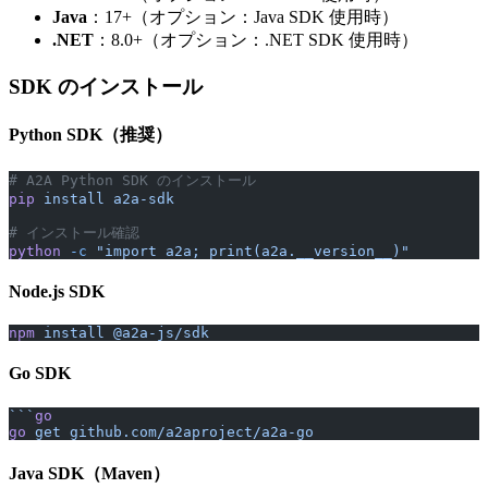
Java
：17+（オプション：Java SDK 使用時）
.NET
：8.0+（オプション：.NET SDK 使用時）
SDK のインストール
Python SDK（推奨）
# A2A Python SDK のインストール
pip
 install
 a2a-sdk
# インストール確認
python
 -c
 "import a2a; print(a2a.__version__)"
Node.js SDK
npm
 install
 @a2a-js/sdk
Go SDK
```
go
go
 get github.com/a2aproject/a2a-go
Java SDK（Maven）