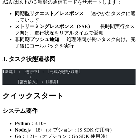
A2A は以下の 3 種類の通信モードをサポートします：
同期型リクエスト／レスポンス
— 速やかなタスクに適
しています
ストリーミングレスポンス（SSE）
— 長時間実行タス
ク向け。進行状況をリアルタイムで返却
非同期プッシュ通知
— 処理時間が長いタスク向け。完
了後にコールバックを実行
3. タスク状態遷移図
[新建] → [进行中] → [完成/失败/取消]
           ↓
      [需要输入] → [继续]
クイックスタート
システム要件
Python
：3.10+
Node.js
：18+（オプション：JS SDK 使用時）
Go
：1.21+（オプション：Go SDK 使用時）