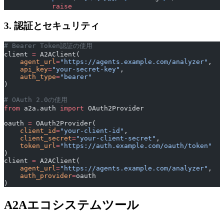
            raise
3. 認証とセキュリティ
# Bearer Token認証の使用
client 
=
 A2AClient(
    agent_url
=
"https://agents.example.com/analyzer"
,
    api_key
=
"your-secret-key"
,
    auth_type
=
"bearer"
)
# OAuth 2.0の使用
from
 a2a.auth 
import
 OAuth2Provider
oauth 
=
 OAuth2Provider(
    client_id
=
"your-client-id"
,
    client_secret
=
"your-client-secret"
,
    token_url
=
"https://auth.example.com/oauth/token"
)
client 
=
 A2AClient(
    agent_url
=
"https://agents.example.com/analyzer"
,
    auth_provider
=
oauth
)
A2Aエコシステムツール