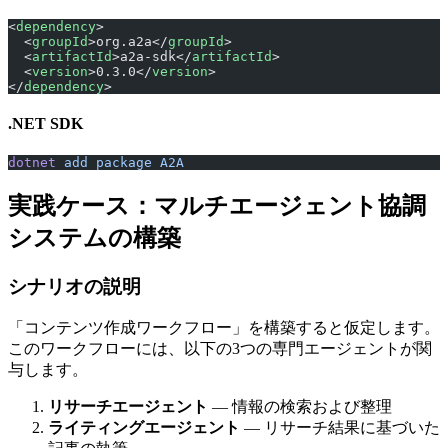
<
dependency
>
  <
groupId
>org.a2a</
groupId
>
  <
artifactId
>a2a-sdk</
artifactId
>
  <
version
>0.3.0</
version
>
</
dependency
>
.NET SDK
dotnet
 add
 package
 A2A
実践ケース：マルチエージェント協調
システムの構築
シナリオの説明
「コンテンツ作成ワークフロー」を構築すると仮定します。
このワークフローには、以下の3つの専門エージェントが関
与します。
リサーチエージェント
— 情報の検索および整理
ライティングエージェント
— リサーチ結果に基づいた