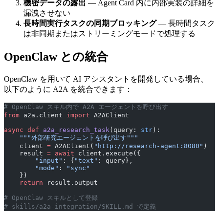
機密データの露出
— Agent Card 内に内部実装の詳細を
漏洩させない
長時間実行タスクの同期ブロッキング
— 長時間タスク
は非同期またはストリーミングモードで処理する
OpenClaw との統合
OpenClaw を用いて AI アシスタントを開発している場合、
以下のように A2A を統合できます：
# OpenClaw スキル内で A2A エージェントを呼び出す
from
 a2a.client 
import
 A2AClient
async
 def
 a2a_research_task
(query: 
str
):
    """外部研究エージェントを呼び出す"""
    client 
=
 A2AClient(
"http://research-agent:8080"
)
    result 
=
 await
 client.execute({
        "input"
: {
"text"
: query},
        "mode"
: 
"sync"
    })
    return
 result.output
# OpenClaw スキルとして登録
# skills/a2a-integration/SKILL.md で定義