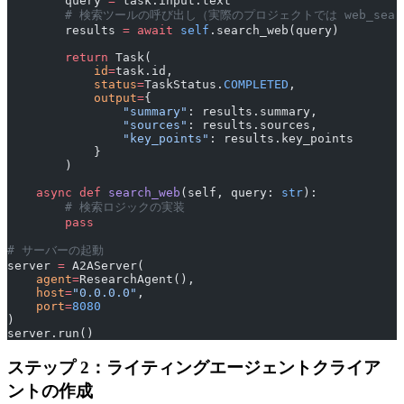
        query 
=
 task.input.text
        # 検索ツールの呼び出し（実際のプロジェクトでは web_searc
        results 
=
 await
 self
.search_web(query)
        return
 Task(
            id
=
task.id,
            status
=
TaskStatus.
COMPLETED
,
            output
=
{
                "summary"
: results.summary,
                "sources"
: results.sources,
                "key_points"
: results.key_points
            }
        )
    async
 def
 search_web
(self, query: 
str
):
        # 検索ロジックの実装
        pass
# サーバーの起動
server 
=
 A2AServer(
    agent
=
ResearchAgent(),
    host
=
"0.0.0.0"
,
    port
=
8080
)
server.run()
ステップ 2：ライティングエージェントクライア
ントの作成