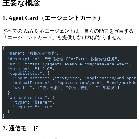
主要な概念
1. Agent Card（エージェントカード）
すべての A2A 対応エージェントは、自らの能力を宣言する
「エージェントカード」を提供しなければなりません：
{
  "name"
: 
"数据分析代理"
,
  "description"
: 
"专门处理 CSV/Excel 数据分析任务"
,
  "url"
: 
"https://agents.example.com/data-analyzer"
,
  "version"
: 
"1.0.0"
,
  "capabilities"
: {
    "inputFormats"
: [
"text/csv"
, 
"application/vnd.openx
    "outputFormats"
: [
"application/json"
, 
"text/markdow
    "skills"
: [
"统计分析"
, 
"数据可视化"
, 
"异常检测"
]
  },
  "authentication"
: {
    "type"
: 
"bearer"
,
    "required"
: 
true
  }
}
2. 通信モード