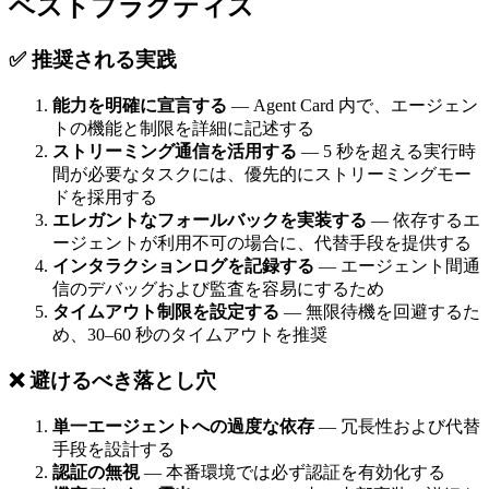
ベストプラクティス
✅ 推奨される実践
能力を明確に宣言する
— Agent Card 内で、エージェン
トの機能と制限を詳細に記述する
ストリーミング通信を活用する
— 5 秒を超える実行時
間が必要なタスクには、優先的にストリーミングモー
ドを採用する
エレガントなフォールバックを実装する
— 依存するエ
ージェントが利用不可の場合に、代替手段を提供する
インタラクションログを記録する
— エージェント間通
信のデバッグおよび監査を容易にするため
タイムアウト制限を設定する
— 無限待機を回避するた
め、30–60 秒のタイムアウトを推奨
❌ 避けるべき落とし穴
単一エージェントへの過度な依存
— 冗長性および代替
手段を設計する
認証の無視
— 本番環境では必ず認証を有効化する