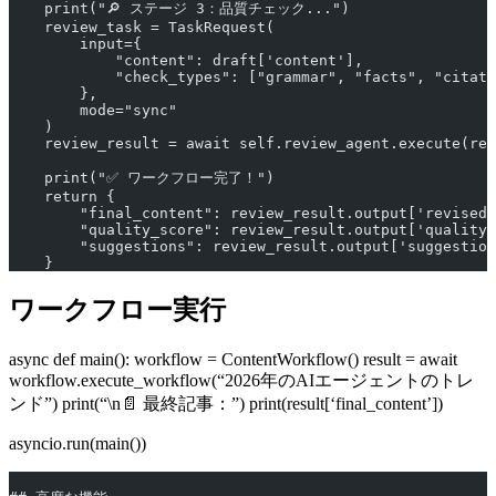
    print("🔎 ステージ 3：品質チェック...")
    review_task = TaskRequest(
        input={
            "content": draft['content'],
            "check_types": ["grammar", "facts", "citati
        },
        mode="sync"
    )
    review_result = await self.review_agent.execute(rev
    print("✅ ワークフロー完了！")
    return {
        "final_content": review_result.output['revised_
        "quality_score": review_result.output['quality_
        "suggestions": review_result.output['suggestion
    }
ワークフロー実行
async def main(): workflow = ContentWorkflow() result = await
workflow.execute_workflow(“2026年のAIエージェントのトレ
ンド”) print(“\n📄 最終記事：”) print(result[‘final_content’])
asyncio.run(main())