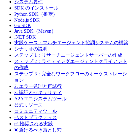
システム要件
SDK のインストール
Python SDK（推奨）
Node.js SDK
Go SDK
Java SDK（Maven）
.NET SDK
実践ケース：マルチエージェント協調システムの構築
シナリオの説明
ステップ 1：リサーチエージェントサーバーの作成
ステップ 2：ライティングエージェントクライアント
の作成
ステップ 3：完全なワークフローのオーケストレーシ
ョン
2. エラー処理と再試行
3. 認証とセキュリティ
A2Aエコシステムツール
公式リソース
コミュニティツール
ベストプラクティス
✅ 推奨される実践
❌ 避けるべき落とし穴