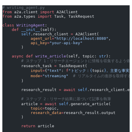
# writing_agent.py
from
 a2a.client 
import
 A2AClient
from
 a2a.types 
import
 Task, TaskRequest
class
 WritingAgent
:
    def
 __init__
(self):
        self
.research_client 
=
 A2AClient(
            agent_url
=
"http://localhost:8080"
,
            api_key
=
"your-api-key"
        )
    async
 def
 write_article
(self, topic: 
str
):
        # ステップ 1：リサーチエージェントに情報を収集するよう依
        research_task 
=
 TaskRequest(
            input
=
{
"text"
: 
f
"トピック：
{
topic
}
。主要な事実
            mode
=
"streaming"
  # リアルタイムの進捗を取得す
        )
        research_result 
=
 await
 self
.research_client.ex
        # ステップ 2：リサーチ結果に基づいて記事を執筆
        article 
=
 await
 self
.generate_article(
            topic
=
topic,
            research_data
=
research_result.output
        )
        return
 article