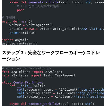
    async
 def
 generate_article
(self, topic: 
str
, resear
        # LLM を用いた記事生成処理
        pass
# 使用例
async
 def
 main
():
    writer 
=
 WritingAgent()
    article 
=
 await
 writer.write_article(
"A2A プロトコル
    print
(article)
import
 asyncio
asyncio.run(main())
ステップ 3：完全なワークフローのオーケストレ
ーション
# workflow_orchestrator.py
from
 a2a.client 
import
 A2AClient
from
 a2a.types 
import
 Task, TaskRequest
class
 ContentWorkflow
:
    def
 __init__
(self):
        self
.research_agent 
=
 A2AClient(
"http://localho
        self
.writing_agent 
=
 A2AClient(
"http://localhos
        self
.review_agent 
=
 A2AClient(
"http://localhost
    async
 def
 execute_workflow
(self, topic: 
str
):