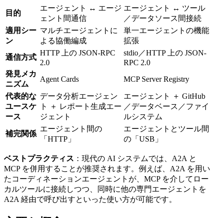
エージェント ↔ エージ
エージェント ↔ ツール
目的
ェント間通信
／データソース間接続
適用シー
マルチエージェントに
単一エージェントの機能
ン
よる協働編成
拡張
HTTP 上の JSON-RPC
stdio／HTTP 上の JSON-
通信方式
2.0
RPC 2.0
発見メカ
Agent Cards
MCP Server Registry
ニズム
代表的な
データ分析エージェン
エージェント ＋ GitHub
ユースケ
ト ＋ レポート生成エー
／データベース／ファイ
ース
ジェント
ルシステム
エージェント間の
エージェントとツール間
補完関係
「HTTP」
の「USB」
ベストプラクティス
：現代の AI システムでは、A2A と
MCP を併用することが推奨されます。例えば、A2A を用い
たコーディネーションエージェントが、MCP を介してロー
カルツールに接続しつつ、同時に他の専門エージェントを
A2A 経由で呼び出すといった使い方が可能です。