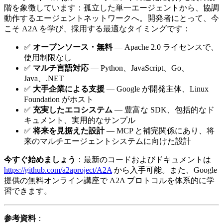
階を象徴しています：孤立した単一エージェントから、協調
動作するエージェントネットワークへ。開発者にとって、今
こそ A2A を学び、採用する最適なタイミングです：
✅
オープンソース・無料
— Apache 2.0 ライセンスで、
使用制限なし
✅
マルチ言語対応
— Python、JavaScript、Go、
Java、.NET
✅
大手企業による支援
— Google が開発主体、Linux
Foundation がホスト
✅
充実したエコシステム
— 豊富な SDK、包括的なド
キュメント、実用的なサンプル
✅
将来を見据えた設計
— MCP と補完関係にあり、将
来のマルチエージェントシステムに向けた設計
今すぐ始めましょう
：最新のコードおよびドキュメントは
https://github.com/a2aproject/A2A
から入手可能。また、Google
提供の無料オンライン講座で A2A プロトコルを体系的に学
習できます。
参考資料
：