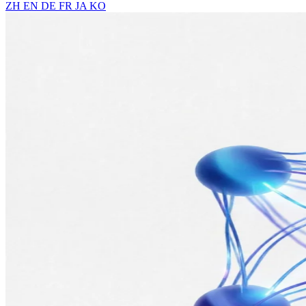
ZH
EN
DE
FR
JA
KO