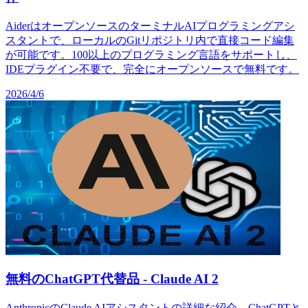
AiderはオープンソースのターミナルAIプログラミングアシ
スタントで、ローカルのGitリポジトリ内で直接コード編集
が可能です。100以上のプログラミング言語をサポートし、
IDEプラグイン不要で、完全にオープンソースで無料です。
2026/4/6
無料のChatGPT代替品 - Claude AI 2
AnthropicのClaude AIアシスタントの詳細な紹介、ChatGPTと