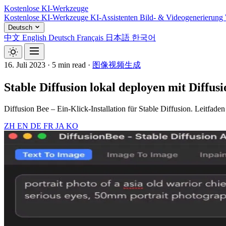
Kostenlose KI-Werkzeuge
Kostenlose KI-Werkzeuge
KI-Assistenten
Bild- & Videogenerierung
Deutsch
中文
English
Deutsch
Français
日本語
한국어
16. Juli 2023
·
5 min read
·
图像视频生成
Stable Diffusion lokal deployen mit Diffus
Diffusion Bee – Ein-Klick-Installation für Stable Diffusion. Leitfa
ZH
EN
DE
FR
JA
KO