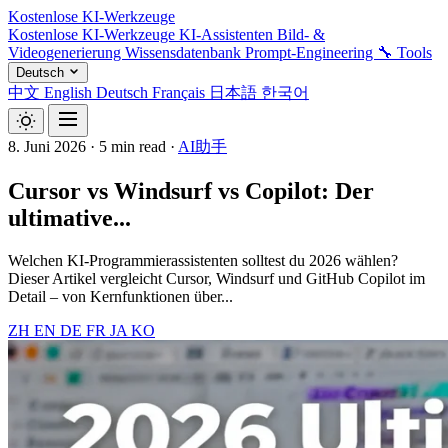
Kostenlose KI-Werkzeuge
Kostenlose KI-Werkzeuge
KI-Assistenten
Bild- &
Videogenerierung
Wissensdatenbank
Prompt-Engineering
🔧 Tools
Deutsch
中文
English
Deutsch
Français
日本語
한국어
8. Juni 2026
·
5 min read
·
AI助手
Cursor vs Windsurf vs Copilot: Der
ultimative...
Welchen KI-Programmierassistenten solltest du 2026 wählen?
Dieser Artikel vergleicht Cursor, Windsurf und GitHub Copilot im
Detail – von Kernfunktionen über...
ZH
EN
DE
FR
JA
KO