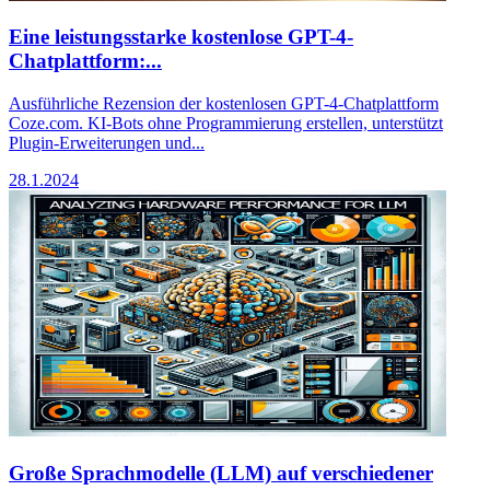
Eine leistungsstarke kostenlose GPT-4-
Chatplattform:...
Ausführliche Rezension der kostenlosen GPT-4-Chatplattform
Coze.com. KI-Bots ohne Programmierung erstellen, unterstützt
Plugin-Erweiterungen und...
28.1.2024
Große Sprachmodelle (LLM) auf verschiedener