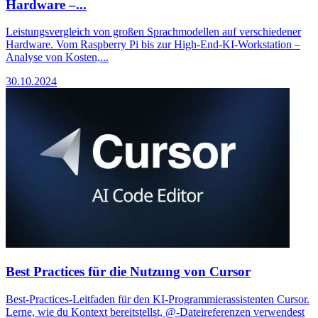
Hardware –...
Leistungsvergleich von großen Sprachmodellen auf verschiedener
Hardware. Vom Raspberry Pi bis zur High-End-KI-Workstation –
Analyse von Kosten,...
30.10.2024
Best Practices für die Nutzung von Cursor
Best-Practices-Leitfaden für den KI-Programmierassistenten Cursor.
Lerne, wie du Kontext bereitstellst, @-Dateireferenzen verwendest