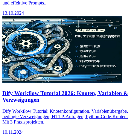
und effektive Prompts...
13.10.2024
Dify Workflow Tutorial 2026: Knoten, Variablen &
Verzweigungen
Dify Workflow Tutorial: Knotenkonfiguration, Variablenübergabe,
bedingte Verzweigungen, HTTP-Anfragen, Python-Code-Knoten.
Mit 3 Praxisprojekten.
10.11.2024