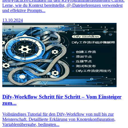
Best-Practices-Leitfaden für den KI-Programmierassistenten Cursor.
Lerne, wie du Kontext bereitstellst, @-Dateireferenzen verwendest
und effektive Prompts...
13.10.2024
Dify-Workflow Schritt für Schritt – Vom Einsteiger
zum...
Vollständiges Tutorial für den Dify-Workflow von null bis zur
Meisterschaft. Detaillierte Erklärung von Knotenkonfiguration,
Variablenübergabe, bedingten...