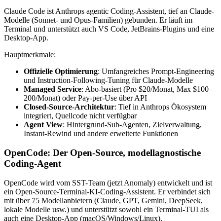
Claude Code ist Anthrops agentic Coding-Assistent, tief an Claude-
Modelle (Sonnet- und Opus-Familien) gebunden. Er läuft im
Terminal und unterstützt auch VS Code, JetBrains-Plugins und eine
Desktop-App.
Hauptmerkmale:
Offizielle Optimierung
: Umfangreiches Prompt-Engineering
und Instruction-Following-Tuning für Claude-Modelle
Managed Service
: Abo-basiert (Pro $20/Monat, Max $100–
200/Monat) oder Pay-per-Use über API
Closed-Source-Architektur
: Tief in Anthrops Ökosystem
integriert, Quellcode nicht verfügbar
Agent View
: Hintergrund-Sub-Agenten, Zielverwaltung,
Instant-Rewind und andere erweiterte Funktionen
OpenCode: Der Open-Source, modellagnostische
Coding-Agent
OpenCode wird vom SST-Team (jetzt Anomaly) entwickelt und ist
ein Open-Source-Terminal-KI-Coding-Assistent. Er verbindet sich
mit über 75 Modellanbietern (Claude, GPT, Gemini, DeepSeek,
lokale Modelle usw.) und unterstützt sowohl ein Terminal-TUI als
auch eine Desktop-App (macOS/Windows/Linux).