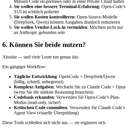
Müssen Code on-premises oder in einer Private Cloud halten
Sie wollen eine bessere Terminal-Erfahrung
: Open-Code’s
TUI ist wirklich polierter
Sie wollen Kosten kontrollieren
: Open-Source-Modelle
(DeepSeek, Qwen) können Ausgaben drastisch reduzieren
Sie wollen Vendor-Lock-in vermeiden
: Möchten nicht nur
an Anthropic gebunden sein
6. Können Sie beide nutzen?
Absolut — und viele Leute tun genau das.
Ein gängiger Workflow:
Tägliche Entwicklung
: OpenCode + DeepSeek/Qwen
(billig, schnell, unbegrenzt)
Komplexe Aufgaben
: Wechseln Sie zu Claude Code + Opus
(wenn Sie die stärkste Reasoning brauchen)
Codebasis erkunden
: Verwenden Sie Open-Code’s Plan-
Modus (read-only, sicher)
Kritischen Code committen
: Verwenden Sie Claude Code’s
Agent View (visuelle Überprüfung)
Diese Tools schließen sich nicht aus — sie ergänzen sich.