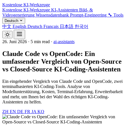
Kostenlose KI-Werkzeuge
Kostenlose KI-Werkzeuge
KI-Assistenten
Bild- &
Videogenerierung
Wissensdatenbank
Prompt-Engineering
🔧 Tools
Deutsch
中文
English
Deutsch
Français
日本語
한국어
26. Juni 2026
·
5 min read
·
ai-assistants
Claude Code vs OpenCode: Ein
umfassender Vergleich von Open-Source
vs Closed-Source KI-Coding-Assistenten
Ein eingehender Vergleich von Claude Code und OpenCode, zwei
terminalbasierten KI-Coding-Tools. Analyse von
Modellunterstützung, Kosten, Terminal-Erfahrung, Erweiterbarkeit
und mehr, um Ihnen bei der Wahl des richtigen KI-Coding-
Assistenten zu helfen.
ZH
EN
DE
FR
JA
KO