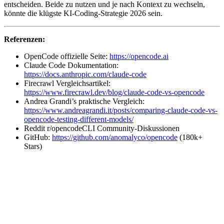
entscheiden. Beide zu nutzen und je nach Kontext zu wechseln,
könnte die klügste KI-Coding-Strategie 2026 sein.
Referenzen:
OpenCode offizielle Seite:
https://opencode.ai
Claude Code Dokumentation:
https://docs.anthropic.com/claude-code
Firecrawl Vergleichsartikel:
https://www.firecrawl.dev/blog/claude-code-vs-opencode
Andrea Grandi’s praktische Vergleich:
https://www.andreagrandi.it/posts/comparing-claude-code-vs-
opencode-testing-different-models/
Reddit r/opencodeCLI Community-Diskussionen
GitHub:
https://github.com/anomalyco/opencode
(180k+
Stars)