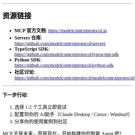
资源链接
MCP 官方文档
:
https://modelcontextprotocol.io
Servers 仓库
:
https://github.com/modelcontextprotocol/servers
TypeScript SDK
:
https://github.com/modelcontextprotocol/typescript-sdk
Python SDK
:
https://github.com/modelcontextprotocol/python-sdk
社区讨论
:
https://github.com/modelcontextprotocol/modelcontextprotocol/
下一步行动
：
选择 1-2 个工具立即尝试
配置到你的 AI助手（Claude Desktop / Cursor / Windsurf）
分享你的使用案例到社区
MCP 不是未来，而是现在。开始构建你的智能 Agent 吧！