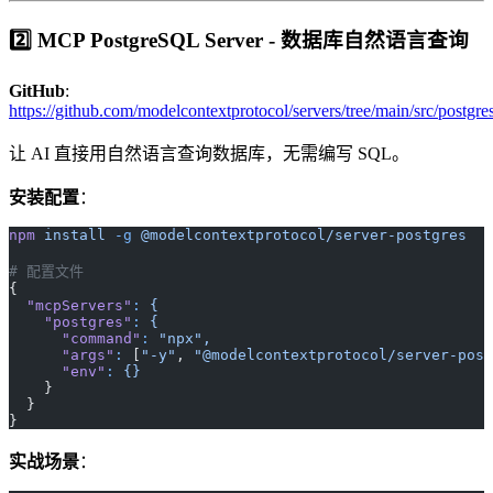
2️⃣ MCP PostgreSQL Server - 数据库自然语言查询
GitHub
:
https://github.com/modelcontextprotocol/servers/tree/main/src/postgre
让 AI 直接用自然语言查询数据库，无需编写 SQL。
安装配置
：
npm
 install
 -g
 @modelcontextprotocol/server-postgres
# 配置文件
{
  "mcpServers"
:
 {
    "postgres"
:
 {
      "command"
:
 "npx",
      "args"
:
 [
"-y"
, 
"@modelcontextprotocol/server-post
      "env"
:
 {}
    }
  }
}
实战场景
：