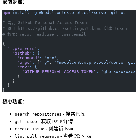
安装步骤
：
npm
 install
 -g
 @modelcontextprotocol/server-github
# 需要 GitHub Personal Access Token
# 访问 https://github.com/settings/tokens 创建 token
# 权限：repo, read:user, user:email
{
  "mcpServers"
:
 {
    "github"
:
 {
      "command"
:
 "npx",
      "args"
:
 [
"-y"
, 
"@modelcontextprotocol/server-gith
      "env"
:
 {
        "GITHUB_PERSONAL_ACCESS_TOKEN"
:
 "ghp_xxxxxxxxxx
      }
    }
  }
}
核心功能
：
- 搜索仓库
search_repositories
- 获取 Issue 详情
get_issue
- 创建新 Issue
create_issue
- 查看 PR 列表
list_pull_requests