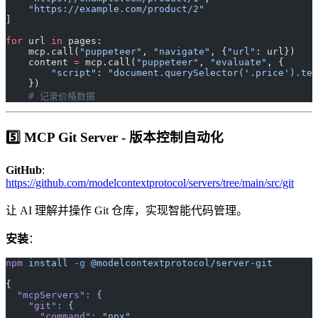
    "https://example.com/product/2"
]
for
 url 
in
 pages:
    mcp.call(
"puppeteer"
, 
"navigate"
, {
"url"
: url})
    content 
=
 mcp.call(
"puppeteer"
, 
"evaluate"
, {
        "script"
: 
"document.querySelector('.price').tex
    })
    # 记录价格数据
5️⃣ MCP Git Server - 版本控制自动化
GitHub
:
https://github.com/modelcontextprotocol/servers/tree/main/src/git
让 AI 理解并操作 Git 仓库，实现智能代码管理。
安装
：
npm
 install
 -g
 @modelcontextprotocol/server-git
{
  "mcpServers"
:
 {
    "git"
:
 {
      "command"
:
 "npx",