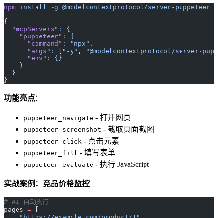
npm
 install
 -g
 @modelcontextprotocol/server-puppeteer
{
  "mcpServers"
:
 {
    "puppeteer"
:
 {
      "command"
:
 "npx",
      "args"
:
 [
"-y"
, 
"@modelcontextprotocol/server-pupp
      "env"
:
 {}
    }
  }
}
功能亮点
：
- 打开网页
puppeteer_navigate
- 截取页面截图
puppeteer_screenshot
- 点击元素
puppeteer_click
- 填写表单
puppeteer_fill
- 执行 JavaScript
puppeteer_evaluate
实战案例：竞品价格监控
# AI 自动执行
pages 
=
 [
    "https://example.com/product/1"
,