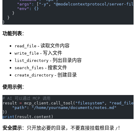
      "args"
:
 [
"-y"
, 
"@modelcontextprotocol/server-file
      "env"
:
 {}
    }
  }
}
功能列表
：
- 读取文件内容
read_file
- 写入文件
write_file
- 列出目录内容
list_directory
- 搜索文件
search_files
- 创建目录
create_directory
使用示例
：
# AI 可以通过 MCP 调用
result 
=
 mcp_client.call_tool(
"filesystem"
, 
"read_file"
    "path"
: 
"/home/yourname/documents/notes.md"
})
print
(result.content)
安全提示
：只开放必要的目录，不要直接挂载根目录
！
/