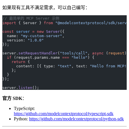
如果现有工具不满足需求，可以自己编写：
// 最简单的 MCP Server 示例
import
 { Server } 
from
 "@modelcontextprotocol/sdk/serve
const
 server
 =
 new
 Server
({
  name: 
"my-custom-server"
,
  version: 
"1.0.0"
});
server.
setRequestHandler
(
"tools/call"
, 
async
 (
request
) 
  if
 (request.params.name 
===
 "hello"
) {
    return
 {
      content: [{ type: 
"text"
, text: 
"Hello from MCP!"
    };
  }
});
server.
listen
();
官方 SDK
：
TypeScript:
https://github.com/modelcontextprotocol/typescript-sdk
Python:
https://github.com/modelcontextprotocol/python-sdk