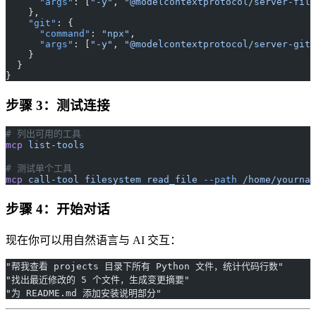
      "args"
: [
"-y"
, 
"@modelcontextprotocol/server-file
    },
    "git"
: {
      "command"
: 
"npx"
,
      "args"
: [
"-y"
, 
"@modelcontextprotocol/server-git"
    }
  }
}
步骤 3：测试连接
# 列出可用的工具
mcp
 list-tools
# 测试单个工具
mcp
 call-tool
 filesystem
 read_file
 --path
 /home/yournam
步骤 4：开始对话
现在你可以用自然语言与 AI 交互：
"帮我查看 projects 目录下所有 Python 文件，统计代码行数"
"找出最近修改的 5 个文件，生成变更摘要"
"为 README.md 添加安装说明部分"