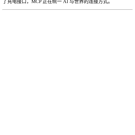
了充电接口，MCP 正在统一 AI 与世界的连接方式。