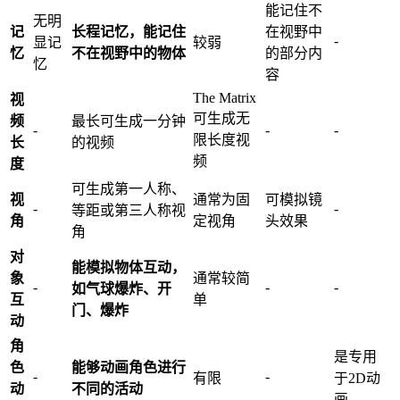
能记住不
无明
记
长程记忆，能记住
在视野中
-
显记
较弱
忆
不在视野中的物体
的部分内
忆
容
The Matrix
视
可生成无
频
最长可生成一分钟
-
-
-
限长度视
长
的视频
频
度
可生成第一人称、
视
通常为固
可模拟镜
-
-
等距或第三人称视
角
定视角
头效果
角
对
能模拟物体互动，
象
通常较简
-
-
-
如气球爆炸、开
互
单
门、爆炸
动
角
是专用
色
能够动画角色进行
-
-
有限
于2D动
动
不同的活动
画