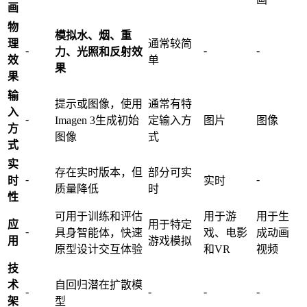
画
物
模拟水、烟、重
理
通常较简
-
-
-
力、光照和反射效
效
单
果
果
输
提示或图像，使用
通常有特
入
-
Imagen 3生成初始
定输入方
图片
图像
方
图像
式
式
实
存在实时版本，但
部分可实
-
-
时
实时
质量降低
时
性
可用于训练和评估
用于游
用于生
应
用于特定
-
具身智能体，快速
戏、电影
成动画
用
游戏模拟
原型设计交互体验
和VR
视频
技
术
自回归潜在扩散模
-
-
-
-
架
型