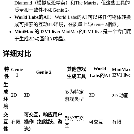
Diamond（模拟反恐精英）和The Matrix，但这些工具的
质量和一致性不如Genie 2。
World Labs的AI：
World Labs的AI 可以将任何物体转换
成可探索的互动3D环境，在质量上与Genie 2相似。
MiniMax 的 I2V1 live:
MiniMax的I2V1 live 是一个专门用
于生成2D动画的AI模型。
详细对比
World
特
其他游戏
Genie
MiniMax
Genie 2
1
I2V1 live
Labs的AI
性
生成工具
生
成
多为特定
2D
3D
3D
2D 动画
环
游戏类型
境
交
可交互，响应用户
部分可交
互
有限
操作（如跳跃、游
可交互
有限
互
性
泳）