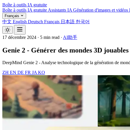
Boîte à outils IA gratuite
Boîte à outils IA gratuite
Assistants IA
Génération d'images et vidéos
Français
中文
English
Deutsch
Français
日本語
한국어
17 décembre 2024
·
5 min read
·
AI助手
Genie 2 - Générer des mondes 3D jouables
DeepMind Genie 2 - Analyse technologique de la génération de mondes
ZH
EN
DE
FR
JA
KO