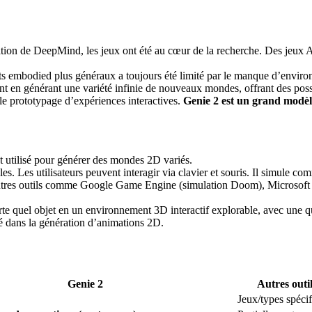
ation de DeepMind, les jeux ont été au cœur de la recherche. Des jeux A
ts embodied plus généraux a toujours été limité par le manque d’environ
t en générant une variété infinie de nouveaux mondes, offrant des possib
le prototypage d’expériences interactives.
Genie 2 est un grand modè
t utilisé pour générer des mondes 2D variés.
. Les utilisateurs peuvent interagir via clavier et souris. Il simule co
utres outils comme Google Game Engine (simulation Doom), Microsoft D
te quel objet en un environnement 3D interactif explorable, avec une qu
sé dans la génération d’animations 2D.
Genie 2
Autres outi
Jeux/types spéci