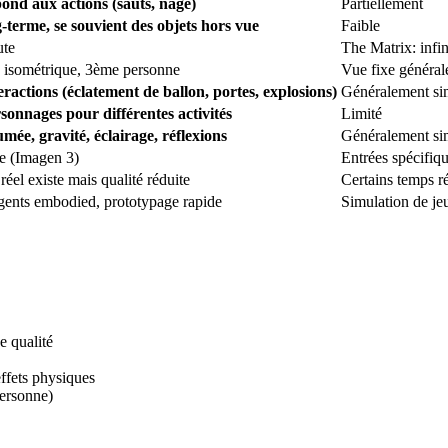
pond aux actions (sauts, nage)
Partiellement
terme, se souvient des objets hors vue
Faible
ute
The Matrix: infin
, isométrique, 3ème personne
Vue fixe généra
eractions (éclatement de ballon, portes, explosions)
Généralement si
sonnages pour différentes activités
Limité
mée, gravité, éclairage, réflexions
Généralement si
ge (Imagen 3)
Entrées spécifiq
éel existe mais qualité réduite
Certains temps r
gents embodied, prototypage rapide
Simulation de je
e qualité
effets physiques
personne)