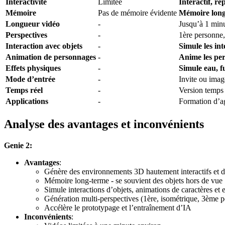
Interactivité
Limitée
Interactif, ré
Mémoire
Pas de mémoire évidente
Mémoire long-
Longueur vidéo
-
Jusqu’à 1 min
Perspectives
-
1ère personne
Interaction avec objets
-
Simule les int
Animation de personnages
-
Anime les per
Effets physiques
-
Simule eau, fu
Mode d’entrée
-
Invite ou ima
Temps réel
-
Version temps r
Applications
-
Formation d’a
Analyse des avantages et inconvénients
Genie 2:
Avantages
:
Génère des environnements 3D hautement interactifs et d
Mémoire long-terme - se souvient des objets hors de vue
Simule interactions d’objets, animations de caractères et 
Génération multi-perspectives (1ère, isométrique, 3ème 
Accélère le prototypage et l’entraînement d’IA
Inconvénients
: