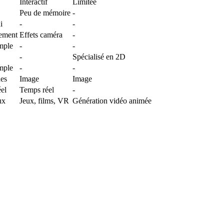
Interactif
Limitée
Peu de mémoire
-
i
-
-
lement
Effets caméra
-
mple
-
-
-
Spécialisé en 2D
mple
-
-
ues
Image
Image
éel
Temps réel
-
ux
Jeux, films, VR
Génération vidéo animée