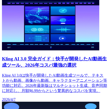
Kling AI 3.0 完全ガイド：快手が開発したAI動画生
成ツール、2026年コスパ最強の選択
Kling AI 3.0は快手が開発したAI動画生成ツールで、テキス
トから動画、画像から動画、キャラクターアニメーション等
功能に対応。2026年最新版はマルチショット生成、音声同期
に対応し、月額$6.99からという驚異的なコスパを実現。
2026/4/7