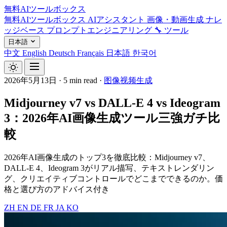
無料AIツールボックス
無料AIツールボックス
AIアシスタント
画像・動画生成
ナレ
ッジベース
プロンプトエンジニアリング
🔧 ツール
日本語
中文
English
Deutsch
Français
日本語
한국어
2026年5月13日
·
5 min read
·
图像视频生成
Midjourney v7 vs DALL-E 4 vs Ideogram
3：2026年AI画像生成ツール三強ガチ比
較
2026年AI画像生成のトップ3を徹底比較：Midjourney v7、
DALL-E 4、Ideogram 3がリアル描写、テキストレンダリン
グ、クリエイティブコントロールでどこまでできるのか。価
格と選び方のアドバイス付き
ZH
EN
DE
FR
JA
KO