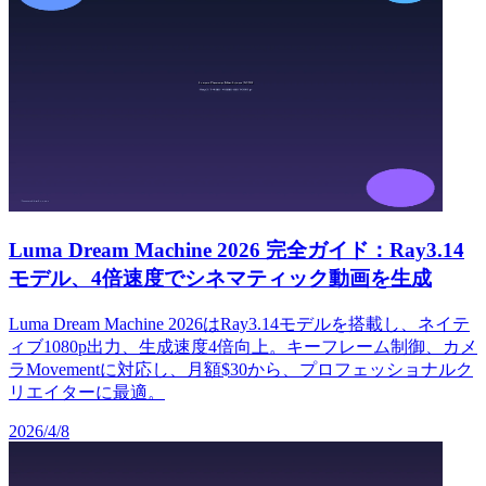
Luma Dream Machine 2026 完全ガイド：Ray3.14
モデル、4倍速度でシネマティック動画を生成
Luma Dream Machine 2026はRay3.14モデルを搭載し、ネイテ
ィブ1080p出力、生成速度4倍向上。キーフレーム制御、カメ
ラMovementに対応し、月額$30から、プロフェッショナルク
リエイターに最適。
2026/4/8