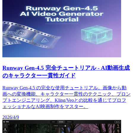
Runway Gen-4.5 完全チュートリアル - AI動画生成
のキャラクター一貫性ガイド
Runway Gen-4.5 の完全な使用チュートリアル。画像から動
画への変換機能、キャラクター一貫性のテクニック、プロン
プトエンジニアリング、Kling/Veoとの比較を通じてプロフ
ェッショナルなAI映画制作をマスター。
2026/4/9