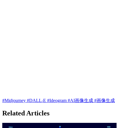
#Midjourney
#DALL-E
#Ideogram
#AI画像生成
#画像生成
Related Articles