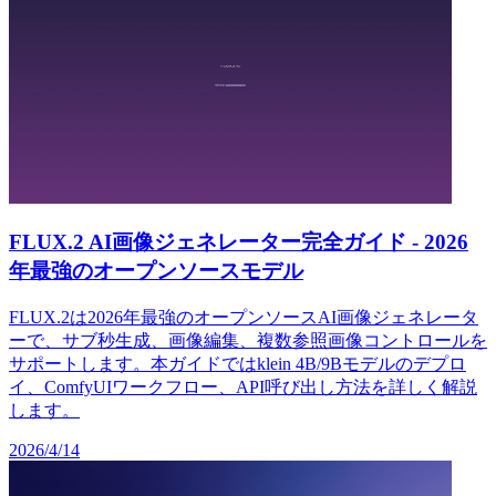
FLUX.2 AI画像ジェネレーター完全ガイド - 2026
年最強のオープンソースモデル
FLUX.2は2026年最強のオープンソースAI画像ジェネレータ
ーで、サブ秒生成、画像編集、複数参照画像コントロールを
サポートします。本ガイドではklein 4B/9Bモデルのデプロ
イ、ComfyUIワークフロー、API呼び出し方法を詳しく解説
します。
2026/4/14