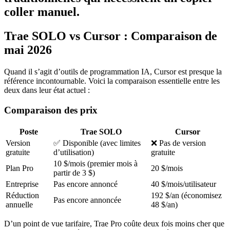
coller manuel.
Trae SOLO vs Cursor : Comparaison de
mai 2026
Quand il s’agit d’outils de programmation IA, Cursor est presque la
référence incontournable. Voici la comparaison essentielle entre les
deux dans leur état actuel :
Comparaison des prix
Poste
Trae SOLO
Cursor
Version
✅ Disponible (avec limites
❌ Pas de version
gratuite
d’utilisation)
gratuite
10 $/mois (premier mois à
Plan Pro
20 $/mois
partir de 3 $)
Entreprise
Pas encore annoncé
40 $/mois/utilisateur
Réduction
192 $/an (économisez
Pas encore annoncée
annuelle
48 $/an)
D’un point de vue tarifaire, Trae Pro coûte deux fois moins cher que