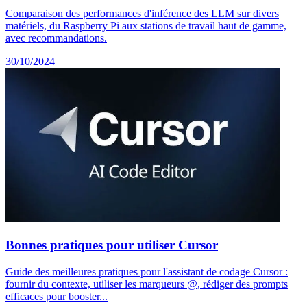
Comparaison des performances d'inférence des LLM sur divers
matériels, du Raspberry Pi aux stations de travail haut de gamme,
avec recommandations.
30/10/2024
Bonnes pratiques pour utiliser Cursor
Guide des meilleures pratiques pour l'assistant de codage Cursor :
fournir du contexte, utiliser les marqueurs @, rédiger des prompts
efficaces pour booster...