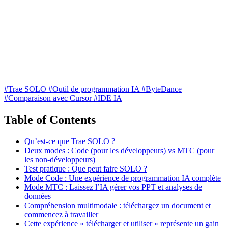
#Trae SOLO
#Outil de programmation IA
#ByteDance
#Comparaison avec Cursor
#IDE IA
Table of Contents
Qu’est-ce que Trae SOLO ?
Deux modes : Code (pour les développeurs) vs MTC (pour
les non-développeurs)
Test pratique : Que peut faire SOLO ?
Mode Code : Une expérience de programmation IA complète
Mode MTC : Laissez l’IA gérer vos PPT et analyses de
données
Compréhension multimodale : téléchargez un document et
commencez à travailler
Cette expérience « télécharger et utiliser » représente un gain