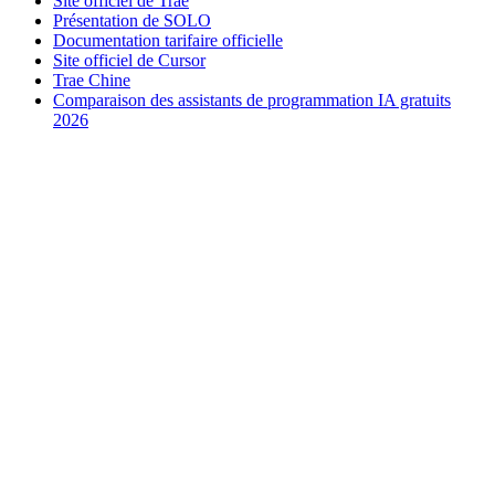
Site officiel de Trae
Présentation de SOLO
Documentation tarifaire officielle
Site officiel de Cursor
Trae Chine
Comparaison des assistants de programmation IA gratuits
2026