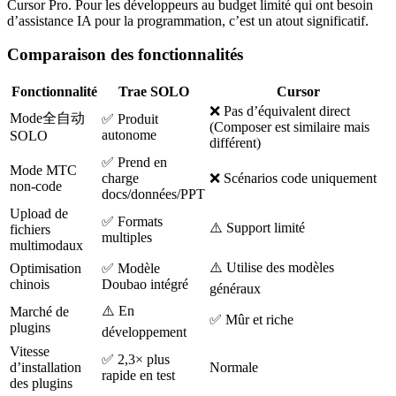
Cursor Pro. Pour les développeurs au budget limité qui ont besoin
d’assistance IA pour la programmation, c’est un atout significatif.
Comparaison des fonctionnalités
Fonctionnalité
Trae SOLO
Cursor
❌ Pas d’équivalent direct
Mode全自动
✅ Produit
(Composer est similaire mais
autonome
SOLO
différent)
✅ Prend en
Mode MTC
charge
❌ Scénarios code uniquement
non-code
docs/données/PPT
Upload de
✅ Formats
⚠️ Support limité
fichiers
multiples
multimodaux
⚠️ Utilise des modèles
Optimisation
✅ Modèle
chinois
Doubao intégré
généraux
⚠️ En
Marché de
✅ Mûr et riche
plugins
développement
Vitesse
✅ 2,3× plus
d’installation
Normale
rapide en test
des plugins