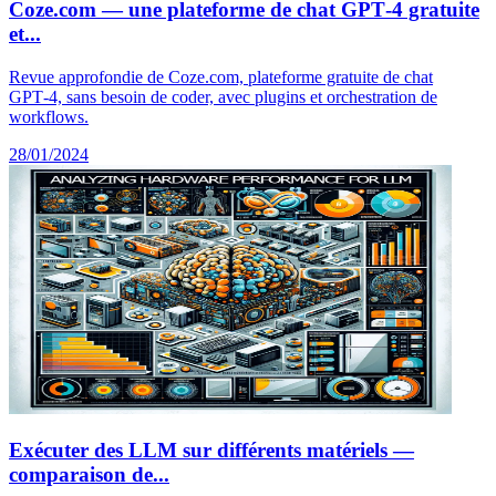
Coze.com — une plateforme de chat GPT‑4 gratuite
et...
Revue approfondie de Coze.com, plateforme gratuite de chat
GPT‑4, sans besoin de coder, avec plugins et orchestration de
workflows.
28/01/2024
Exécuter des LLM sur différents matériels —
comparaison de...