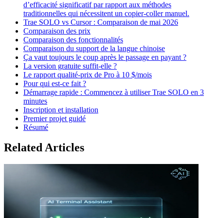
d’efficacité significatif par rapport aux méthodes
traditionnelles qui nécessitent un copier-coller manuel.
Trae SOLO vs Cursor : Comparaison de mai 2026
Comparaison des prix
Comparaison des fonctionnalités
Comparaison du support de la langue chinoise
Ça vaut toujours le coup après le passage en payant ?
La version gratuite suffit-elle ?
Le rapport qualité-prix de Pro à 10 $/mois
Pour qui est-ce fait ?
Démarrage rapide : Commencez à utiliser Trae SOLO en 3
minutes
Inscription et installation
Premier projet guidé
Résumé
Related Articles