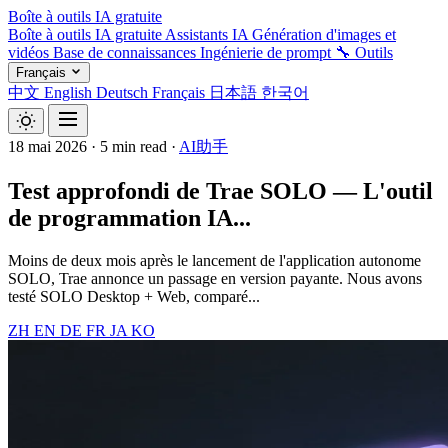
Boîte à outils IA gratuite
Boîte à outils IA gratuite
Assistants IA
Génération d'images et
vidéos
Base de connaissances
Ingénierie de prompt
🔧 Outils
Français
中文
English
Deutsch
Français
日本語
한국어
18 mai 2026
·
5 min read
·
AI助手
Test approfondi de Trae SOLO — L'outil
de programmation IA...
Moins de deux mois après le lancement de l'application autonome
SOLO, Trae annonce un passage en version payante. Nous avons
testé SOLO Desktop + Web, comparé...
ZH
EN
DE
FR
JA
KO