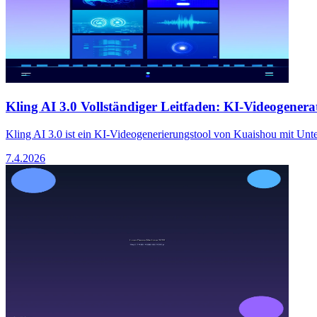
Kling AI 3.0 Vollständiger Leitfaden: KI-Videogenerat
Kling AI 3.0 ist ein KI-Videogenerierungstool von Kuaishou mit Unte
7.4.2026