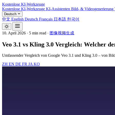
Kostenlose KI-Werkzeuge
Kostenlose KI-Werkzeuge
KI-Assistenten
Bild- & Videogenerierung
Deutsch
中文
English
Deutsch
Français
日本語
한국어
10. April 2026
·
5 min read
·
图像视频生成
Veo 3.1 vs Kling 3.0 Vergleich: Welcher der
Umfassender Vergleich von Google Veo 3.1 und Kling 3.0 – von Bildqua
ZH
EN
DE
FR
JA
KO