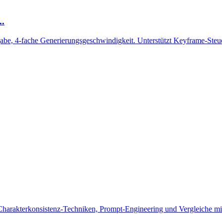
..
e, 4-fache Generierungsgeschwindigkeit. Unterstützt Keyframe-Steu
harakterkonsistenz-Techniken, Prompt-Engineering und Vergleiche mit 