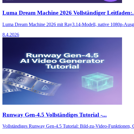
Luma Dream Machine 2026 Vollständiger Leitfaden:.
Luma Dream Machine 2026 mit Ray3.14-Modell, native 1080p-Ausgab
8.4.2026
Runway Gen-4.5 Vollständiges Tutorial -...
Vollständiges Runway Gen-4.5 Tutorial: Bild-zu-Video-Funktionen, C