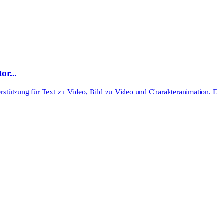
or...
rstützung für Text-zu-Video, Bild-zu-Video und Charakteranimation. D