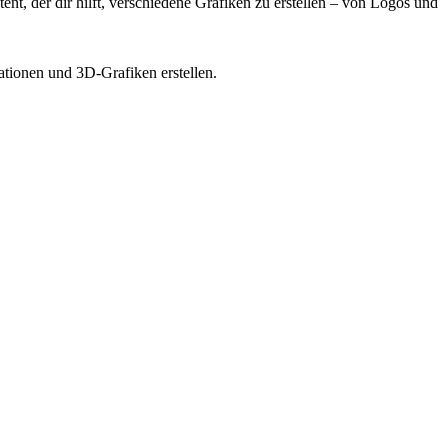
ent, der dir hilft, verschiedene Grafiken zu erstellen – von Logos und
ationen und 3D-Grafiken erstellen.