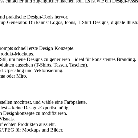
ess einfacher und zugänglicher machen soll. Es ist wie ein Design-Assist
und praktische Design-Tools hervor.
p-Generator. Du kannst Logos, Icons, T-Shirt-Designs, digitale Illustr
 Prompts schnell erste Design-Konzepte.
d Produkt-Mockups.
 Stil, um neue Designs zu generieren – ideal für konsistentes Branding.
odukten aussehen (T-Shirts, Tassen, Taschen).
ld-Upscaling und Vektorisierung.
gma oder Miro.
stellen möchtest, und wähle eine Farbpalette.
test – keine Design-Expertise nötig.
m Designkonzepte zu modifizieren.
Visuals.
uf echten Produkten aussieht.
G/JPEG für Mockups und Bilder.