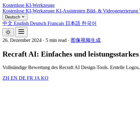
Kostenlose KI-Werkzeuge
Kostenlose KI-Werkzeuge
KI-Assistenten
Bild- & Videogenerierung
Deutsch
中文
English
Deutsch
Français
日本語
한국어
26. Dezember 2024
·
5 min read
·
图像视频生成
Recraft AI: Einfaches und leistungsstarkes
Vollständige Bewertung des Recraft AI Design-Tools. Erstelle Logos, 
ZH
EN
DE
FR
JA
KO