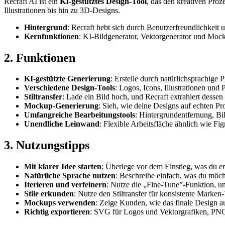
Recraft AI ist ein
KI-gestütztes Design-Tool
, das den kreativen Proz
Illustrationen bis hin zu 3D-Designs.
Hintergrund
: Recraft hebt sich durch Benutzerfreundlichkeit 
Kernfunktionen
: KI-Bildgenerator, Vektorgenerator und Mocku
2. Funktionen
KI-gestützte Generierung
: Erstelle durch natürlichsprachige
Verschiedene Design-Tools
: Logos, Icons, Illustrationen un
Stiltransfer
: Lade ein Bild hoch, und Recraft extrahiert dessen
Mockup-Generierung
: Sieh, wie deine Designs auf echten Pr
Umfangreiche Bearbeitungstools
: Hintergrundentfernung, Bi
Unendliche Leinwand
: Flexible Arbeitsfläche ähnlich wie Fi
3. Nutzungstipps
Mit klarer Idee starten
: Überlege vor dem Einstieg, was du er
Natürliche Sprache nutzen
: Beschreibe einfach, was du möch
Iterieren und verfeinern
: Nutze die „Fine-Tune”-Funktion, u
Stile erkunden
: Nutze den Stiltransfer für konsistente Marken-
Mockups verwenden
: Zeige Kunden, wie das finale Design a
Richtig exportieren
: SVG für Logos und Vektorgrafiken, PN