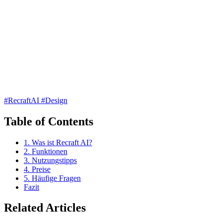
#RecraftAI
#Design
Table of Contents
1. Was ist Recraft AI?
2. Funktionen
3. Nutzungstipps
4. Preise
5. Häufige Fragen
Fazit
Related Articles