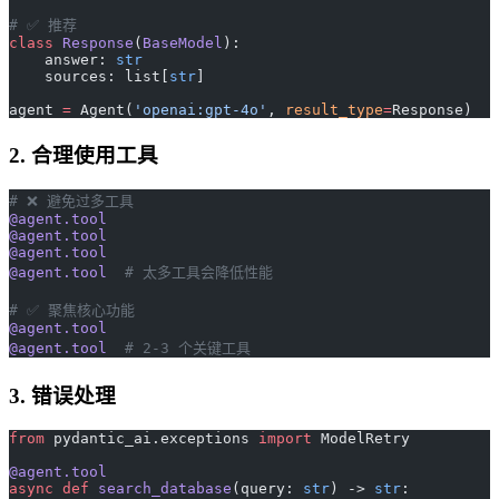
# ✅ 推荐
class
 Response
(
BaseModel
):
    answer: 
str
    sources: list[
str
]
agent 
=
 Agent(
'openai:gpt-4o'
, 
result_type
=
Response)
2. 合理使用工具
# ❌ 避免过多工具
@agent.tool
@agent.tool
@agent.tool
@agent.tool
  # 太多工具会降低性能
# ✅ 聚焦核心功能
@agent.tool
@agent.tool
  # 2-3 个关键工具
3. 错误处理
from
 pydantic_ai.exceptions 
import
 ModelRetry
@agent.tool
async
 def
 search_database
(query: 
str
) -> 
str
: