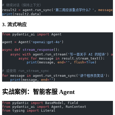
# 继续对话（保持上下文）
result2 
=
 agent.run_sync(
'第二周应该重点学什么？'
, 
message_
print
(result2.data)
3. 流式响应
from
 pydantic_ai 
import
 Agent
agent 
=
 Agent(
'openai:gpt-4o'
)
async
 def
 stream_response
():
    async
 with
 agent.run_stream(
'写一首关于 AI 的短诗'
) 
as
        async
 for
 message 
in
 result.stream_text():
            print
(message, 
end
=
''
, 
flush
=
True
)
# 或使用 run_stream_sync
for
 message 
in
 agent.run_stream_sync(
'讲个程序员笑话'
):
    print
(message, 
end
=
''
)
实战案例：智能客服 Agent
from
 pydantic 
import
 BaseModel, Field
from
 pydantic_ai 
import
 Agent, RunContext
from
 typing 
import
 Literal