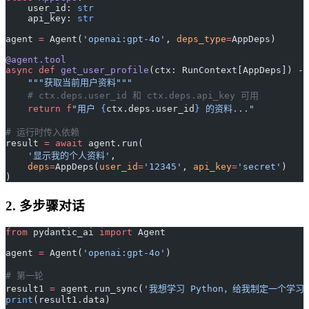
    user_id: 
str
    api_key: 
str
agent 
=
 Agent(
'openai:gpt-4o'
, 
deps_type
=
AppDeps)
@agent.tool
async
 def
 get_user_profile
(ctx: RunContext[AppDeps]) ->
    """获取当前用户资料"""
    # ctx.deps.user_id 和 ctx.deps.api_key 可用
    return
 f
"用户 
{
ctx.deps.user_id
}
 的资料..."
# 运行时传入依赖
result 
=
 await
 agent.run(
    '显示我的个人资料'
,
    deps
=
AppDeps(
user_id
=
'12345'
, 
api_key
=
'secret'
)
)
2. 多步骤对话
from
 pydantic_ai 
import
 Agent
agent 
=
 Agent(
'openai:gpt-4o'
)
# 第一轮
result1 
=
 agent.run_sync(
'我想学习 Python，给我制定一个学习
print
(result1.data)