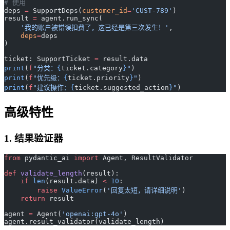
# 使用
deps 
=
 SupportDeps(
customer_id
=
'CUST-789'
)
result 
=
 agent.run_sync(
    '我的账户被错误扣费了，这已经是第三次发生！'
,
    deps
=
deps
)
ticket: SupportTicket 
=
 result.data
print
(
f
"分类：
{
ticket.category
}
"
)
print
(
f
"优先级：
{
ticket.priority
}
"
)
print
(
f
"建议操作：
{
ticket.suggested_action
}
"
)
高级特性
1. 结果验证器
from
 pydantic_ai 
import
 Agent, ResultValidator
def
 validate_length
(result):
    if
 len
(result.data) 
<
 10
:
        raise
 ValueError
(
'回复太短，请详细说明'
)
    return
 result
agent 
=
 Agent(
'openai:gpt-4o'
)
agent.result_validator(validate_length)