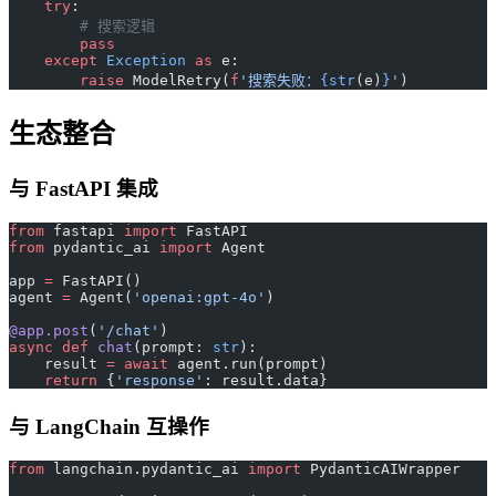
    try
:
        # 搜索逻辑
        pass
    except
 Exception
 as
 e:
        raise
 ModelRetry(
f
'搜索失败：
{str
(e)
}
'
)
生态整合
与 FastAPI 集成
from
 fastapi 
import
 FastAPI
from
 pydantic_ai 
import
 Agent
app 
=
 FastAPI()
agent 
=
 Agent(
'openai:gpt-4o'
)
@app.post
(
'/chat'
)
async
 def
 chat
(prompt: 
str
):
    result 
=
 await
 agent.run(prompt)
    return
 {
'response'
: result.data}
与 LangChain 互操作
from
 langchain.pydantic_ai 
import
 PydanticAIWrapper