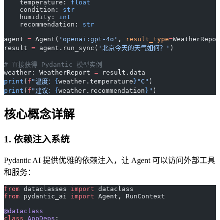
    temperature: 
float
    condition: 
str
    humidity: 
int
    recommendation: 
str
agent 
=
 Agent(
'openai:gpt-4o'
, 
result_type
=
WeatherRepor
result 
=
 agent.run_sync(
'北京今天的天气如何？'
)
# 直接获得 Pydantic 模型实例
weather: WeatherReport 
=
 result.data
print
(
f
"温度：
{
weather.temperature
}
°C"
)
print
(
f
"建议：
{
weather.recommendation
}
"
)
核心概念详解
1. 依赖注入系统
Pydantic AI 提供优雅的依赖注入，让 Agent 可以访问外部工具
和服务：
from
 dataclasses 
import
 dataclass
from
 pydantic_ai 
import
 Agent, RunContext
@dataclass
class
 AppDeps
: