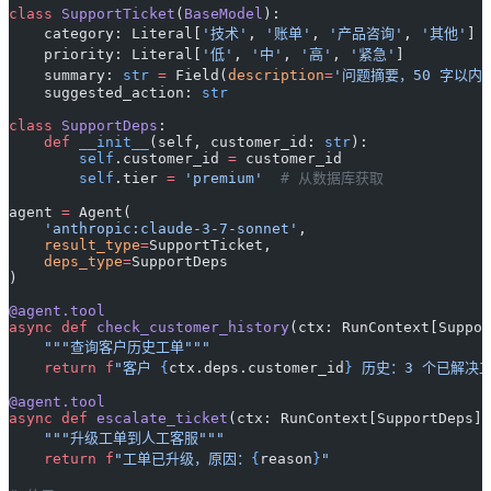
class
 SupportTicket
(
BaseModel
):
    category: Literal[
'技术'
, 
'账单'
, 
'产品咨询'
, 
'其他'
]
    priority: Literal[
'低'
, 
'中'
, 
'高'
, 
'紧急'
]
    summary: 
str
 =
 Field(
description
=
'问题摘要，50 字以内'
    suggested_action: 
str
class
 SupportDeps
:
    def
 __init__
(self, customer_id: 
str
):
        self
.customer_id 
=
 customer_id
        self
.tier 
=
 'premium'
  # 从数据库获取
agent 
=
 Agent(
    'anthropic:claude-3-7-sonnet'
,
    result_type
=
SupportTicket,
    deps_type
=
SupportDeps
)
@agent.tool
async
 def
 check_customer_history
(ctx: RunContext[Suppor
    """查询客户历史工单"""
    return
 f
"客户 
{
ctx.deps.customer_id
}
 历史：3 个已解决
@agent.tool
async
 def
 escalate_ticket
(ctx: RunContext[SupportDeps],
    """升级工单到人工客服"""
    return
 f
"工单已升级，原因：
{
reason
}
"