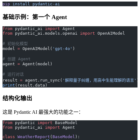
pip
 install
 pydantic-ai
基础示例：第一个 Agent
from
 pydantic_ai 
import
 Agent
from
 pydantic_ai.models.openai 
import
 OpenAIModel
# 初始化模型
model 
=
 OpenAIModel(
'gpt-4o'
)
# 创建 Agent
agent 
=
 Agent(model)
# 运行对话
result 
=
 agent.run_sync(
'解释量子纠缠，用高中生能理解的语言'
)
print
(result.data)
结构化输出
这是 Pydantic AI 最强大的功能之一：
from
 pydantic 
import
 BaseModel
from
 pydantic_ai 
import
 Agent
class
 WeatherReport
(
BaseModel
):