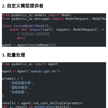
2. 自定义模型提供者
from
 pydantic_ai.models 
import
 Model
from
 pydantic_ai.messages 
import
 ModelRequest, ModelRes
class
 CustomModel
(
Model
):
    async
 def
 request
(self, request: ModelRequest) -> M
        # 实现自定义推理逻辑
        pass
agent 
=
 Agent(CustomModel())
3. 批量处理
from
 pydantic_ai 
import
 Agent
agent 
=
 Agent(
'openai:gpt-4o'
)
prompts 
=
 [
    '总结这篇文章'
,
    '提取关键词'
,
    '生成标题'
,
]
results 
=
 agent.run_sync_multiple(prompts)
for
 i, result 
in
 enumerate
(results):