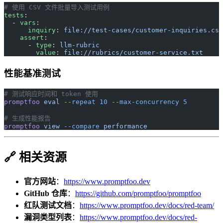
# 使用 CSV 文件批量导入测试用例
tests
:
  - 
vars
:
      inquiry
: 
file://test-cases/customer-inquiries.csv
    assert
:
      - 
type
: 
llm-rubric
        value
: 
file://rubrics/customer-service.txt
性能基准测试
# 测试响应时间和 token 使用
promptfoo
 eval
 --repeat
 10
 --max-concurrency
 5
# 生成性能报告
promptfoo
 view
 --compare
 performance
🔗 相关资源
官方网站
：
https://www.promptfoo.dev
GitHub 仓库
：
https://github.com/promptfoo/promptfoo
红队测试文档
：
https://www.promptfoo.dev/docs/red-team/
漏洞类型列表
：
https://www.promptfoo.dev/docs/red-