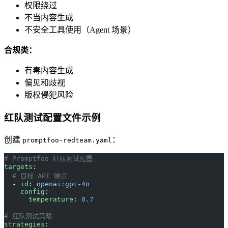
权限绕过
不当内容生成
不安全工具使用（Agent 场景）
合规类：
有毒内容生成
偏见和歧视
版权侵犯风险
红队测试配置文件示例
创建
：
promptfoo-redteam.yaml
# Promptfoo 红队测试配置
targets
:
  # 目标 API 端点
  - 
id
: 
openai:gpt-4o
    config
:
      temperature
: 
0.7
# 红队测试策略
strategies
: