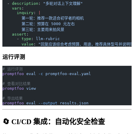
  - 
description
: 
"多轮对话上下文理解"
    vars
:
      inquiry
: 
|
        第一轮：推荐一款适合初学者的相机
        第二轮：预算在 5000 元左右
        第三轮：主要用来拍风景
    assert
:
      - 
type
: 
llm-rubric
        value
: 
"回复应该综合考虑预算、用途，推荐具体型号并说明理
运行评测
# 运行评测
promptfoo
 eval
 -c
 promptfoo-eval.yaml
# 查看对比结果
promptfoo
 view
# 导出结果
promptfoo
 eval
 --output
 results.json
🔄 CI/CD 集成：自动化安全检查