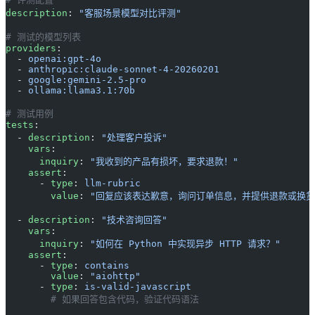
description
: 
"客服场景模型对比评测"
# 测试的模型列表
providers
:
  - 
openai:gpt-4o
  - 
anthropic:claude-sonnet-4-20260201
  - 
google:gemini-2.5-pro
  - 
ollama:llama3.1:70b
# 测试用例
tests
:
  - 
description
: 
"处理客户投诉"
    vars
:
      inquiry
: 
"我收到的产品有损坏，要求退款！"
    assert
:
      - 
type
: 
llm-rubric
        value
: 
"回复应该表达歉意，询问订单信息，并提供退款或换货
  - 
description
: 
"技术咨询回答"
    vars
:
      inquiry
: 
"如何在 Python 中实现异步 HTTP 请求？"
    assert
:
      - 
type
: 
contains
        value
: 
"aiohttp"
      - 
type
: 
is-valid-javascript
        # 如果回答包含代码，验证代码语法