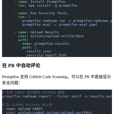
      - 
name
: 
Install Promptfoo
        run
: 
npm install -g promptfoo
      - 
name
: 
Run Security Tests
        run
: 
|
          promptfoo redteam run -c promptfoo-redteam.ya
          promptfoo eval -c promptfoo-eval.yaml
      - 
name
: 
Upload Results
        uses
: 
actions/upload-artifact@v4
        with
:
          name
: 
promptfoo-results
          path
: 
|
            results.json
            security-report.html
在 PR 中自动评论
Promptfoo 支持 GitHub Code Scanning，可以在 PR 中直接显示
安全问题：
# 生成 SARIF 格式报告（GitHub 兼容）
promptfoo
 redteam
 report
 --format
 sarif
 -o
 results.sari
# 在 GitHub Actions 中上传
-
 name:
 Upload
 SARIF
  uses:
 github/codeql-action/upload-sarif@v3