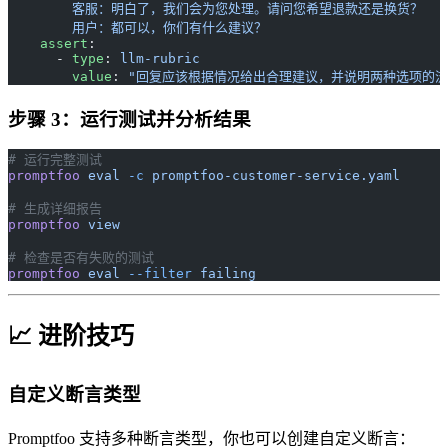
        客服：明白了，我们会为您处理。请问您希望退款还是换货？
        用户：都可以，你们有什么建议？
    assert
:
      - 
type
: 
llm-rubric
        value
: 
"回复应该根据情况给出合理建议，并说明两种选项的流
步骤 3：运行测试并分析结果
# 运行完整测试
promptfoo
 eval
 -c
 promptfoo-customer-service.yaml
# 生成详细报告
promptfoo
 view
# 检查是否有失败的测试
promptfoo
 eval
 --filter
 failing
📈 进阶技巧
自定义断言类型
Promptfoo 支持多种断言类型，你也可以创建自定义断言：