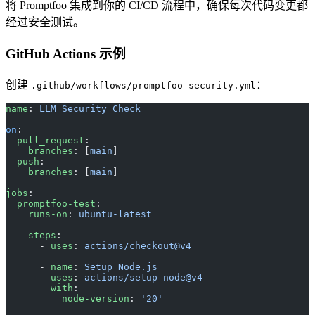
将 Promptfoo 集成到你的 CI/CD 流程中，确保每次代码变更都
经过安全测试。
GitHub Actions 示例
创建
：
.github/workflows/promptfoo-security.yml
name
: 
LLM Security Check
on
:
  pull_request
:
    branches
: [
main
]
  push
:
    branches
: [
main
]
jobs
:
  promptfoo-test
:
    runs-on
: 
ubuntu-latest
    steps
:
      - 
uses
: 
actions/checkout@v4
      - 
name
: 
Setup Node.js
        uses
: 
actions/setup-node@v4
        with
:
          node-version
: 
'20'