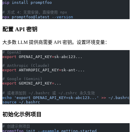
pip
 install
 promptfoo
# 方式 4：无需安装，直接使用 npx
npx
 promptfoo@latest
 --version
配置 API 密钥
大多数 LLM 提供商需要 API 密钥。设置环境变量：
# OpenAI
export
 OPENAI_API_KEY
=
sk-abc123...
# Anthropic (Claude)
export
 ANTHROPIC_API_KEY
=
sk-ant-...
# Google (Gemini)
export
 GEMINI_API_KEY
=
...
# 或者添加到 ~/.bashrc 或 ~/.zshrc 永久生效
echo
 'export OPENAI_API_KEY=sk-abc123...'
 >>
 ~/.bashrc
source
 ~/.bashrc
初始化示例项目
# 创建示例项目
promptfoo
 init
 --example
 getting-started