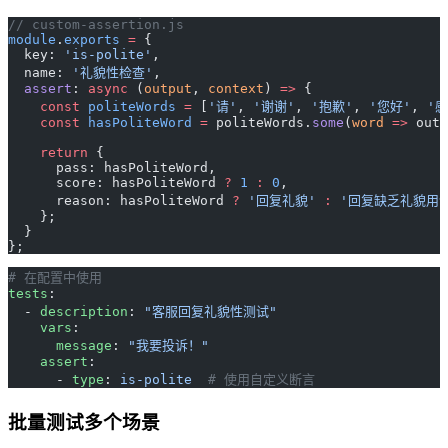
// custom-assertion.js
module
.
exports
 =
 {
  key: 
'is-polite'
,
  name: 
'礼貌性检查'
,
  assert
: 
async
 (
output
, 
context
) 
=>
 {
    const
 politeWords
 =
 [
'请'
, 
'谢谢'
, 
'抱歉'
, 
'您好'
, 
'感
    const
 hasPoliteWord
 =
 politeWords.
some
(
word
 =>
 outp
    return
 {
      pass: hasPoliteWord,
      score: hasPoliteWord 
?
 1
 :
 0
,
      reason: hasPoliteWord 
?
 '回复礼貌'
 :
 '回复缺乏礼貌用
    };
  }
};
# 在配置中使用
tests
:
  - 
description
: 
"客服回复礼貌性测试"
    vars
:
      message
: 
"我要投诉！"
    assert
:
      - 
type
: 
is-polite
  # 使用自定义断言
批量测试多个场景