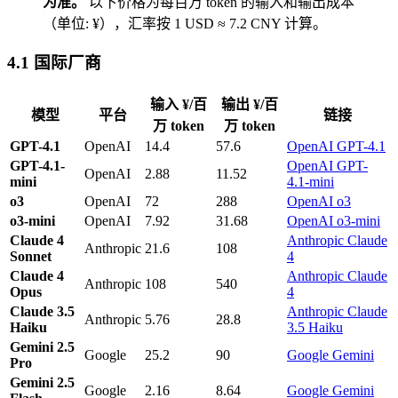
为准。
以下价格为每百万 token 的输入和输出成本
（单位: ¥），汇率按 1 USD ≈ 7.2 CNY 计算。
4.1 国际厂商
输入 ¥/百
输出 ¥/百
模型
平台
链接
万 token
万 token
GPT-4.1
OpenAI
14.4
57.6
OpenAI GPT-4.1
GPT-4.1-
OpenAI GPT-
OpenAI
2.88
11.52
mini
4.1-mini
o3
OpenAI
72
288
OpenAI o3
o3-mini
OpenAI
7.92
31.68
OpenAI o3-mini
Claude 4
Anthropic Claude
Anthropic
21.6
108
Sonnet
4
Claude 4
Anthropic Claude
Anthropic
108
540
Opus
4
Claude 3.5
Anthropic Claude
Anthropic
5.76
28.8
Haiku
3.5 Haiku
Gemini 2.5
Google
25.2
90
Google Gemini
Pro
Gemini 2.5
Google
2.16
8.64
Google Gemini