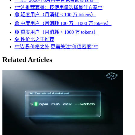
**五、2026年6月各平台免费额度速查**
**💡 推荐套餐：按使用量选择最佳方案**
🟢 轻度用户（月消耗 < 100 万 tokens）
🟡 中度用户（月消耗 100 万 - 1000 万 tokens）
🔴 重度用户（月消耗 > 1000 万 tokens）
💎 性价比之王推荐
**结语:价格之外,更需关注"价值密度"**
Related Articles