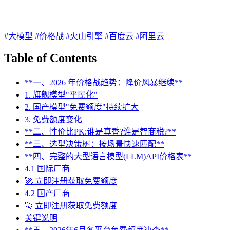
#大模型
#价格战
#火山引擎
#百度云
#阿里云
Table of Contents
**一、2026 年价格战趋势：降价风暴继续**
1. 旗舰模型"平民化"
2. 国产模型"免费额度"持续扩大
3. 免费额度变化
**二、性价比PK:谁是真香?谁是智商税?**
**三、选型决策树：按场景快速匹配**
**四、完整的大型语言模型(LLM)API价格表**
4.1 国际厂商
🚀 立即注册获取免费额度
4.2 国产厂商
🚀 立即注册获取免费额度
关键说明