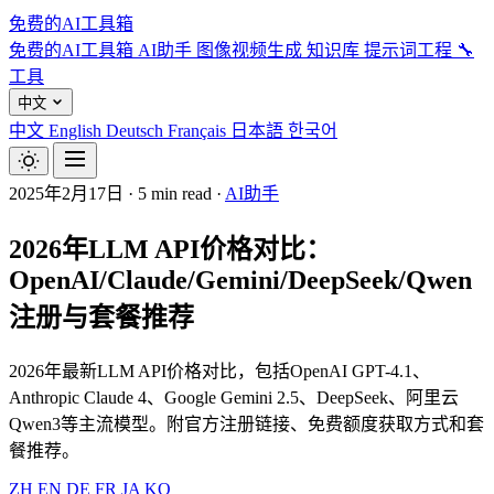
免费的AI工具箱
免费的AI工具箱
AI助手
图像视频生成
知识库
提示词工程
🔧
工具
中文
中文
English
Deutsch
Français
日本語
한국어
2025年2月17日
·
5 min read
·
AI助手
2026年LLM API价格对比：
OpenAI/Claude/Gemini/DeepSeek/Qwen
注册与套餐推荐
2026年最新LLM API价格对比，包括OpenAI GPT-4.1、
Anthropic Claude 4、Google Gemini 2.5、DeepSeek、阿里云
Qwen3等主流模型。附官方注册链接、免费额度获取方式和套
餐推荐。
ZH
EN
DE
FR
JA
KO