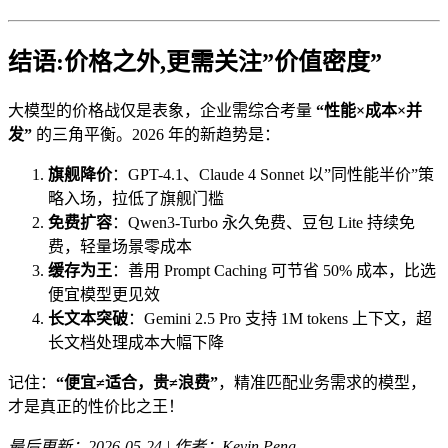
结语:价格之外,更需关注”价值密度”
大模型的价格战仅是表象，企业需综合考量
“性能×成本×并
发”
的三角平衡。2026 年的新趋势是：
旗舰降价
：GPT-4.1、Claude 4 Sonnet 以”同性能半价”策
略入场，拉低了旗舰门槛
免费扩容
：Qwen3-Turbo 永久免费、豆包 Lite 持续免
费，轻量场景零成本
缓存为王
：善用 Prompt Caching 可节省 50% 成本，比选
便宜模型更见效
长文本突破
：Gemini 2.5 Pro 支持 1M tokens 上下文，超
长文档处理成本大幅下降
记住：
“便宜≠适合，贵≠浪费”
，精准匹配业务需求的模型，
才是真正的性价比之王！
最后更新：2026-05-24 | 作者：Kevin Peng