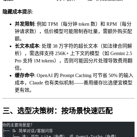
隐藏成本提示
:
并发限制
: 例如 TPM（每分钟 token 数）和 RPM（每分
钟请求数），低价模型可能限制吞吐量，需额外购买配
额。
长文本成本
: 处理 38 万字符的超长文本（如法律合同解
析），需选择支持 256K+ 上下文的模型（如 Gemini 2.5
Pro 支持 1M tokens），否则可能因分片处理导致费用翻
倍。
缓存命中
: OpenAI 的 Prompt Caching 可节省 50% 的输入
成本，Claude 也有类似机制——善用缓存比选便宜模型
更有效。
三、选型决策树：按场景快速匹配
你的主要场景是？
├── 📝 简单对话/客服问答
│   └── 选: 豆包 Lite（免费） 或 Qwen3-Turbo（免费）