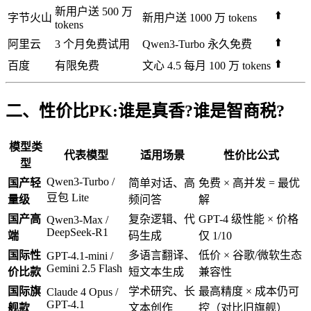
新用户送 500 万
⬆️
字节火山
新用户送 1000 万 tokens
tokens
⬆️
阿里云
3 个月免费试用
Qwen3-Turbo 永久免费
⬆️
百度
有限免费
文心 4.5 每月 100 万 tokens
二、性价比PK:谁是真香?谁是智商税?
模型类
代表模型
适用场景
性价比公式
型
Qwen3-Turbo /
国产轻
简单对话、高
免费 × 高并发 = 最优
豆包 Lite
量级
频问答
解
国产高
复杂逻辑、代
GPT-4 级性能 × 价格
Qwen3-Max /
DeepSeek-R1
端
码生成
仅 1/10
国际性
多语言翻译、
低价 × 谷歌/微软生态
GPT-4.1-mini /
Gemini 2.5 Flash
价比款
短文本生成
兼容性
国际旗
学术研究、长
最高精度 × 成本仍可
Claude 4 Opus /
GPT-4.1
舰款
文本创作
控（对比旧旗舰）