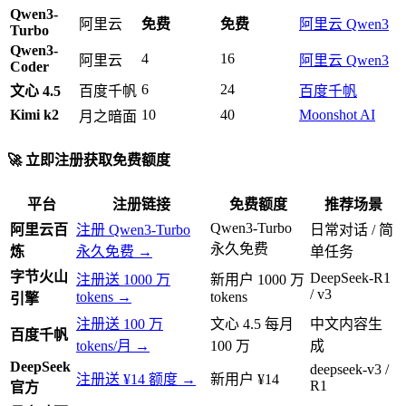
Qwen3-
阿里云
免费
免费
阿里云 Qwen3
Turbo
Qwen3-
4
16
阿里云
阿里云 Qwen3
Coder
6
24
文心 4.5
百度千帆
百度千帆
Kimi k2
10
40
Moonshot AI
月之暗面
🚀 立即注册获取免费额度
平台
注册链接
免费额度
推荐场景
Qwen3-Turbo
阿里云百
注册 Qwen3-Turbo
日常对话 / 简
永久免费
炼
永久免费 →
单任务
字节火山
DeepSeek-R1
注册送 1000 万
新用户 1000 万
/ v3
tokens →
tokens
引擎
注册送 100 万
文心 4.5 每月
中文内容生
百度千帆
tokens/月 →
100 万
成
DeepSeek
deepseek-v3 /
注册送 ¥14 额度 →
新用户 ¥14
R1
官方