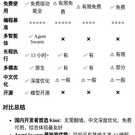
⚠️ 有限免
免费使
✅ 免费版功
⚠️ 有限免费
✅ 免费
用
能全
费
编程基
⭐⭐⭐⭐⭐
⭐⭐⭐⭐⭐
⭐⭐⭐⭐
⭐⭐⭐⭐
准
多智能
✅ Agent
❌
❌
❌
Swarm
体
长程执
⚠️ 有限
✅ 13 小时+
✅ 有
✅ 有
行
⚠️ 部分
多模态
✅ 原生
✅ 有
✅ 有
中文优
⚠️ 一般
⚠️ 一般
⚠️ 一般
✅ 深度优化
化
❌
❌
❌
开源
✅ 模型开源
对比总结
国内开发者首选 Kimi
：无需翻墙、中文深度优化、免费
可用，综合体验最友好
Agent Swarm 是独家优势
：目前没有其他主流 AI 编程