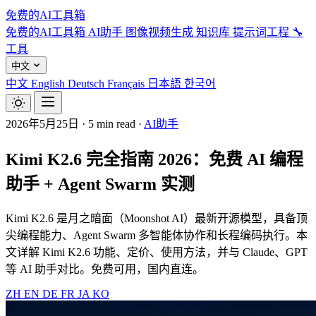
免费的AI工具箱
免费的AI工具箱
AI助手
图像视频生成
知识库
提示词工程
🔧
工具
中文
中文
English
Deutsch
Français
日本語
한국어
2026年5月25日
·
5 min read
·
AI助手
Kimi K2.6 完全指南 2026：免费 AI 编程
助手 + Agent Swarm 实测
Kimi K2.6 是月之暗面（Moonshot AI）最新开源模型，具备顶
尖编程能力、Agent Swarm 多智能体协作和长程编码执行。本
文详解 Kimi K2.6 功能、定价、使用方法，并与 Claude、GPT
等 AI 助手对比。免费可用，国内直连。
ZH
EN
DE
FR
JA
KO