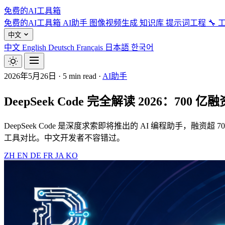
免费的AI工具箱
免费的AI工具箱
AI助手
图像视频生成
知识库
提示词工程
🔧 
中文
中文
English
Deutsch
Français
日本語
한국어
2026年5月26日
·
5 min read
·
AI助手
DeepSeek Code 完全解读 2026：700
DeepSeek Code 是深度求索即将推出的 AI 编程助手，融资超 700 亿元
工具对比。中文开发者不容错过。
ZH
EN
DE
FR
JA
KO