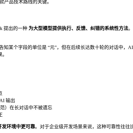
是理解这款产品技术路线的关键。
eek 提出的一种
为大型模型提供执行、反馈、纠错的系统性方法
。
知某个字段的单位是 “元”，但在后续长达数十轮的对话中，AI
果。
：
点
 AI 输出
范）在长对话中不被遗忘
正
杂开发环境中更可靠
。对于企业级开发场景来说，这种可靠性往往比单