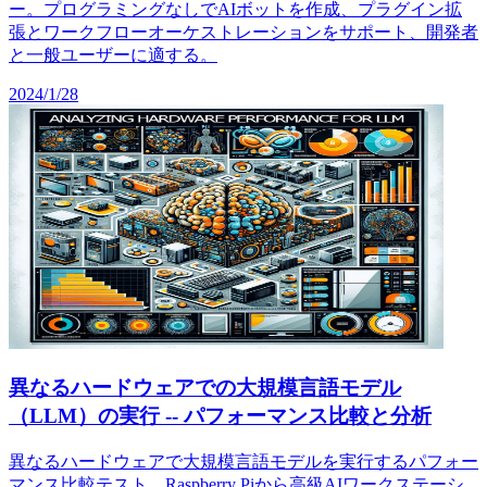
ー。プログラミングなしでAIボットを作成、プラグイン拡
張とワークフローオーケストレーションをサポート、開発者
と一般ユーザーに適する。
2024/1/28
異なるハードウェアでの大規模言語モデル
（LLM）の実行 -- パフォーマンス比較と分析
異なるハードウェアで大規模言語モデルを実行するパフォー
マンス比較テスト。Raspberry Piから高級AIワークステーシ