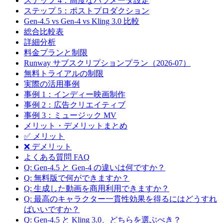
ステップ 4：高度なパラメータ設定
ステップ 5：ポストプロダクション
Gen-4.5 vs Gen-4 vs Kling 3.0 比較
総合比較表
詳細分析
料金プランと制限
Runway サブスクリプションプラン（2026-07）
無料トライアルの制限
実際の活用事例
事例 1：インディー映画制作
事例 2：広告クリエイティブ
事例 3：ミュージック MV
メリット・デメリットまとめ
✅ メリット
❌ デメリット
よくある質問 FAQ
Q: Gen-4.5 と Gen-4 の違いは何ですか？
Q: 無料版で何ができますか？
Q: 生成した動画を商用利用できますか？
Q: 最高のキャラクター一貫性効果を得るにはどうすれ
ばいいですか？
Q: Gen-4.5 と Kling 3.0、どちらを選ぶべき？