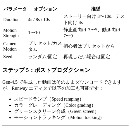
パラメータ
オプション
推奨
ストーリー向け 8〜10s、テス
Duration
4s / 8s / 10s
ト向け 4s
静止画向け 3〜5、動き向け
Motion
1〜10
Strength
7〜9
プリセット/カス
Camera
初心者はプリセットから
Motion
タム
Seed
ランダム/固定
再現したい場合は固定
ステップ 5：ポストプロダクション
Gen-4.5 で生成した動画はそのままダウンロードできます
が、Runway エディタで以下の加工も可能です：
スピードランプ（Speed ramping）
カラーグレーディング（Color grading）
グリーンスクリーン合成（Green screen）
モーショントラッキング（Motion tracking）