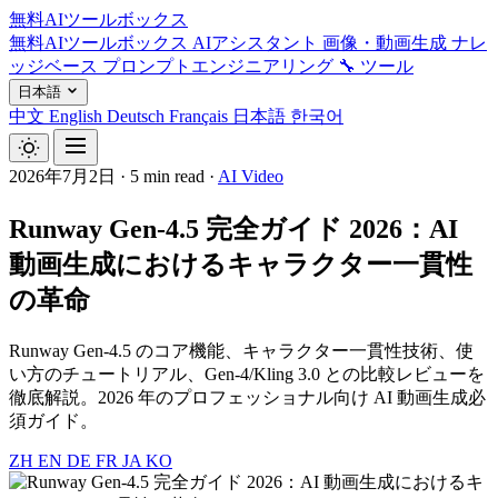
無料AIツールボックス
無料AIツールボックス
AIアシスタント
画像・動画生成
ナレ
ッジベース
プロンプトエンジニアリング
🔧 ツール
日本語
中文
English
Deutsch
Français
日本語
한국어
2026年7月2日
·
5 min read
·
AI Video
Runway Gen-4.5 完全ガイド 2026：AI
動画生成におけるキャラクター一貫性
の革命
Runway Gen-4.5 のコア機能、キャラクター一貫性技術、使
い方のチュートリアル、Gen-4/Kling 3.0 との比較レビューを
徹底解説。2026 年のプロフェッショナル向け AI 動画生成必
須ガイド。
ZH
EN
DE
FR
JA
KO