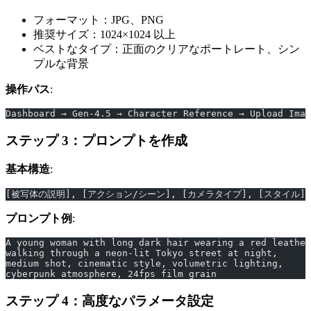
フォーマット：JPG、PNG
推奨サイズ：1024×1024 以上
ベストなタイプ：正面のクリアなポートレート、シン
プルな背景
操作パス
:
Dashboard → Gen-4.5 → Character Reference → Upload Imag
ステップ 3：プロンプトを作成
基本構造
:
[被写体の説明], [アクション/シーン], [カメラタイプ], [スタイル],
プロンプト例
:
A young woman with long dark hair wearing a red leather
walking through a neon-lit Tokyo street at night, 
medium shot, cinematic style, volumetric lighting, 
cyberpunk atmosphere, 24fps film grain
ステップ 4：高度なパラメータ設定