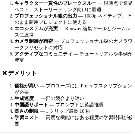
キャラクター一貫性のブレークスルー
— 現時点で業界
ベスト、ストーリーテリング向けに最適
プロフェッショナル級の出力
— 1080p ネイティブ、そ
のまま商用プロジェクトに使える
エコシステムが充実
— Runway 編集ツールとシームレ
スに連携
カメラ制御が精密
— プロフェッショナル級のカメラワ
ークプリセットに対応
アクティブなコミュニティ
— チュートリアルや事例が
豊富
❌ デメリット
価格が高い
— プロユーズには Pro サブスクリプション
が必要
生成速度
— 一部の競合より遅い
中国語サポート
— プロンプトは英語推奨
長さの制限
— 1 クリップ最長 10 秒
学習コスト
— 高度な機能にはある程度の学習時間が必
要