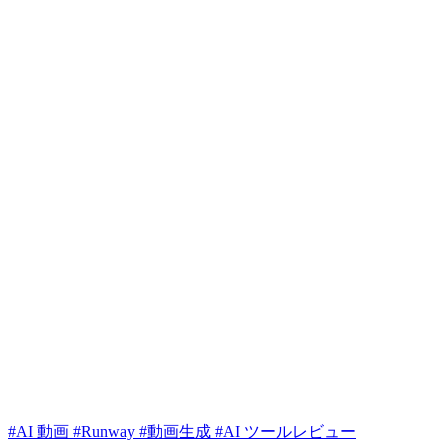
#AI 動画
#Runway
#動画生成
#AI ツールレビュー