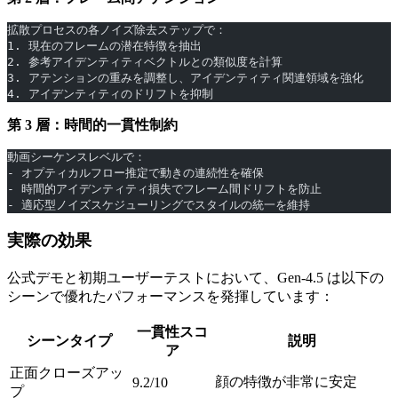
拡散プロセスの各ノイズ除去ステップで：
1. 現在のフレームの潜在特徴を抽出
2. 参考アイデンティティベクトルとの類似度を計算
3. アテンションの重みを調整し、アイデンティティ関連領域を強化
4. アイデンティティのドリフトを抑制
第 3 層：時間的一貫性制約
動画シーケンスレベルで：
- オプティカルフロー推定で動きの連続性を確保
- 時間的アイデンティティ損失でフレーム間ドリフトを防止
- 適応型ノイズスケジューリングでスタイルの統一を維持
実際の効果
公式デモと初期ユーザーテストにおいて、Gen-4.5 は以下の
シーンで優れたパフォーマンスを発揮しています：
一貫性スコ
シーンタイプ
説明
ア
正面クローズアッ
顔の特徴が非常に安定
9.2/10
プ