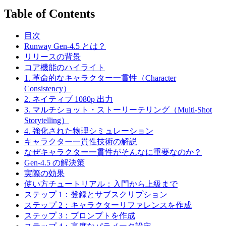
Table of Contents
目次
Runway Gen-4.5 とは？
リリースの背景
コア機能のハイライト
1. 革命的なキャラクター一貫性（Character
Consistency）
2. ネイティブ 1080p 出力
3. マルチショット・ストーリーテリング（Multi-Shot
Storytelling）
4. 強化された物理シミュレーション
キャラクター一貫性技術の解説
なぜキャラクター一貫性がそんなに重要なのか？
Gen-4.5 の解決策
実際の効果
使い方チュートリアル：入門から上級まで
ステップ 1：登録とサブスクリプション
ステップ 2：キャラクターリファレンスを作成
ステップ 3：プロンプトを作成