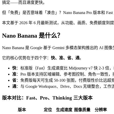
搞定——而且速度更快。
但「免费」是否意味着「凑合」？Nano Banana Pro 版本和 Fa
本文基于 2026 年 6 月最新测试，从功能、画质、免费额度到提示
Nano Banana 是什么？
Nano Banana 是 Google 基于 Gemini 多模态架构推出的 A
它的核心优势在于四个字：
快、准、省、通
。
快
：标准版（Fast）生成速度比 Midjourney v7 快 2-3 倍
准
：Pro 版本支持区域编辑、参考图控制、角色一致性
省
：免费版每天可生成 50-100 张图，付费版性价比远超
通
：与 Google Workspace、Drive、Docs 无缝整合，工
版本对比：Fast、Pro、Thinking 三大版本
版本
定位
生成速度
图像质量
分辨率