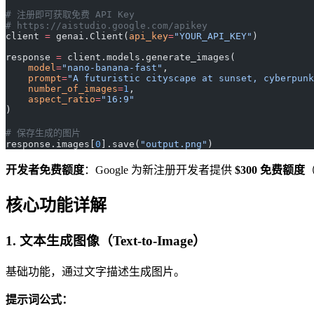
# 注册即可获取免费 API Key
# https://aistudio.google.com/apikey
client 
=
 genai.Client(
api_key
=
"YOUR_API_KEY"
)
response 
=
 client.models.generate_images(
    model
=
"nano-banana-fast"
,
    prompt
=
"A futuristic cityscape at sunset, cyberpunk
    number_of_images
=
1
,
    aspect_ratio
=
"16:9"
)
# 保存生成的图片
response.images[
0
].save(
"output.png"
)
开发者免费额度
：Google 为新注册开发者提供
$300 免费额度
（
核心功能详解
1. 文本生成图像（Text-to-Image）
基础功能，通过文字描述生成图片。
提示词公式：