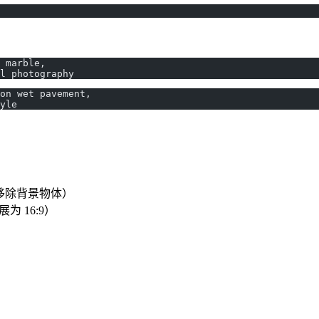
 marble,
l photography
on wet pavement,
yle
移除背景物体）
为 16:9）