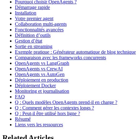
Pourquoi choisir OpenAgents ?
Démarrage rapide
Installation
Votre premier agent
Collaboration multi-agents
Fonctionnalités avancées
Définition d’outils
Gestion d’état
Sortie en streaming
Exemple pratique : Générateur automatique de blog technique
Comparaison avec les frameworks concurrents
OpenAgents vs LangGraph
OpenAgents vs CrewAI
OpenAgents vs AutoGen
Déploiement en production
Déploiement Docker
Monitoring et journalisation
FAQ
Q : Quels modèles OpenAgents prend-il en charge ?
Q : Comment gérer les contextes longs ?
Q : Peut-il être utilisé hors ligne ?
Résumé
Liens vers les ressources
Related Articles