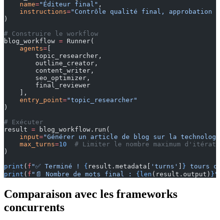
    name
=
"Éditeur final"
,
    instructions
=
"Contrôle qualité final, approbation p
)
# Construire le workflow
blog_workflow 
=
 Runner(
    agents
=
[
        topic_researcher,
        outline_creator,
        content_writer,
        seo_optimizer,
        final_reviewer
    ],
    entry_point
=
"topic_researcher"
)
# Exécuter
result 
=
 blog_workflow.run(
    input
=
"Générer un article de blog sur la technologi
    max_turns
=
10
  # Limiter le nombre maximum d'itérati
)
print
(
f
"✅ Terminé ! 
{
result.metadata[
'turns'
]
}
 tours d
print
(
f
"📄 Nombre de mots final : 
{len
(result.output)
}
"
Comparaison avec les frameworks
concurrents