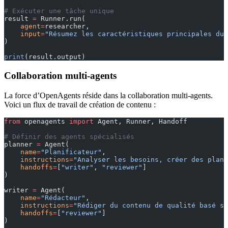
# Exécuter une tâche unique
result 
=
 Runner.run(
    agent
=
researcher,
    input
=
"Résumez les caractéristiques principales du 
)
print
(result.output)
Collaboration multi-agents
La force d’OpenAgents réside dans la collaboration multi-agents.
Voici un flux de travail de création de contenu :
from
 openagents 
import
 Agent, Runner, Handoff
# Définir des agents spécialisés
planner 
=
 Agent(
    name
=
"Planificateur"
,
    instructions
=
"Analyser les besoins, créer des plans
    handoffs
=
[
"writer"
, 
"reviewer"
]
)
writer 
=
 Agent(
    name
=
"Rédacteur"
,
    instructions
=
"Rédiger du contenu de qualité basé su
    handoffs
=
[
"reviewer"
]
)