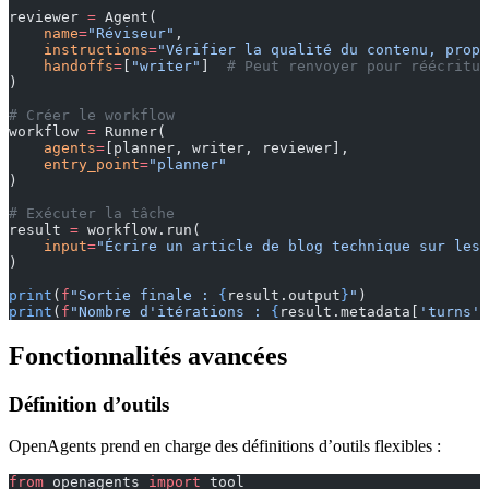
reviewer 
=
 Agent(
    name
=
"Réviseur"
,
    instructions
=
"Vérifier la qualité du contenu, propo
    handoffs
=
[
"writer"
]  
# Peut renvoyer pour réécritur
)
# Créer le workflow
workflow 
=
 Runner(
    agents
=
[planner, writer, reviewer],
    entry_point
=
"planner"
)
# Exécuter la tâche
result 
=
 workflow.run(
    input
=
"Écrire un article de blog technique sur les 
)
print
(
f
"Sortie finale : 
{
result.output
}
"
)
print
(
f
"Nombre d'itérations : 
{
result.metadata[
'turns'
]
Fonctionnalités avancées
Définition d’outils
OpenAgents prend en charge des définitions d’outils flexibles :
from
 openagents 
import
 tool