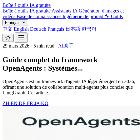
Boîte à outils IA gratuite
Boîte à outils IA gratuite
Assistants IA
Génération d'images et
vidéos
Base de connaissances
Ingénierie de prompt
🔧 Outils
Français
中文
English
Deutsch
Français
日本語
한국어
29 mars 2026
·
5 min read
·
AI助手
Guide complet du framework
OpenAgents : Systèmes...
OpenAgents est un framework d'agents IA léger émergent en 2026,
offrant une solution de collaboration multi-agents plus concise que
LangGraph. Cet article...
ZH
EN
DE
FR
JA
KO