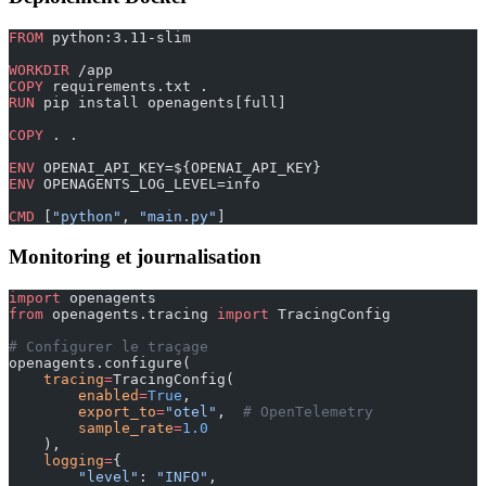
FROM
 python:3.11-slim
WORKDIR
 /app
COPY
 requirements.txt .
RUN
 pip install openagents[full]
COPY
 . .
ENV
 OPENAI_API_KEY=${OPENAI_API_KEY}
ENV
 OPENAGENTS_LOG_LEVEL=info
CMD
 [
"python"
, 
"main.py"
]
Monitoring et journalisation
import
 openagents
from
 openagents.tracing 
import
 TracingConfig
# Configurer le traçage
openagents.configure(
    tracing
=
TracingConfig(
        enabled
=
True
,
        export_to
=
"otel"
,  
# OpenTelemetry
        sample_rate
=
1.0
    ),
    logging
=
{
        "level"
: 
"INFO"
,