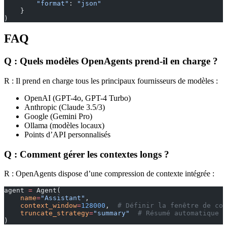
        "format"
: 
"json"
    }
)
FAQ
Q : Quels modèles OpenAgents prend-il en charge ?
R : Il prend en charge tous les principaux fournisseurs de modèles :
OpenAI (GPT-4o, GPT-4 Turbo)
Anthropic (Claude 3.5/3)
Google (Gemini Pro)
Ollama (modèles locaux)
Points d’API personnalisés
Q : Comment gérer les contextes longs ?
R : OpenAgents dispose d’une compression de contexte intégrée :
agent 
=
 Agent(
    name
=
"Assistant"
,
    context_window
=
128000
,  
# Définir la fenêtre de con
    truncate_strategy
=
"summary"
  # Résumé automatique e
)