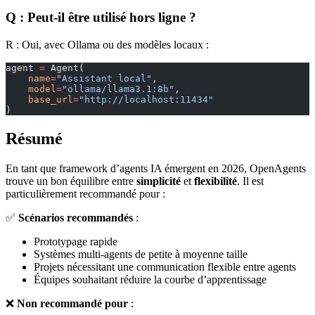
Q : Peut-il être utilisé hors ligne ?
R : Oui, avec Ollama ou des modèles locaux :
agent 
=
 Agent(
    name
=
"Assistant local"
,
    model
=
"ollama/llama3.1:8b"
,
    base_url
=
"http://localhost:11434"
)
Résumé
En tant que framework d’agents IA émergent en 2026, OpenAgents
trouve un bon équilibre entre
simplicité
et
flexibilité
. Il est
particulièrement recommandé pour :
✅
Scénarios recommandés
:
Prototypage rapide
Systèmes multi-agents de petite à moyenne taille
Projets nécessitant une communication flexible entre agents
Équipes souhaitant réduire la courbe d’apprentissage
❌
Non recommandé pour
: