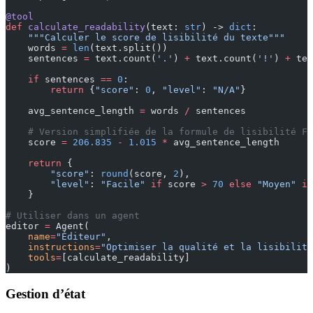
@tool
def
 calculate_readability
(text: 
str
) -> 
dict
:
    """Calculer le score de lisibilité du texte"""
    words 
=
 len
(text.split())
    sentences 
=
 text.count(
'.'
) 
+
 text.count(
'!'
) 
+
 tex
    if
 sentences 
==
 0
:
        return
 {
"score"
: 
0
, 
"level"
: 
"N/A"
}
    avg_sentence_length 
=
 words 
/
 sentences
    # Version simplifiée de la formule de lisibilité Fl
    score 
=
 206.835
 -
 1.015
 *
 avg_sentence_length
    return
 {
        "score"
: 
round
(score, 
2
),
        "level"
: 
"Facile"
 if
 score 
>
 70
 else
 "Moyen"
 if
    }
# Utiliser dans un agent
editor 
=
 Agent(
    name
=
"Éditeur"
,
    instructions
=
"Optimiser la qualité et la lisibilité
    tools
=
[calculate_readability]
)
Gestion d’état