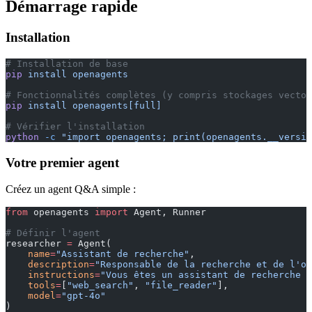
Démarrage rapide
Installation
# Installation de base
pip
 install
 openagents
# Fonctionnalités complètes (y compris stockages vector
pip
 install
 openagents[full]
# Vérifier l'installation
python
 -c
 "import openagents; print(openagents.__versio
Votre premier agent
Créez un agent Q&A simple :
from
 openagents 
import
 Agent, Runner
# Définir l'agent
researcher 
=
 Agent(
    name
=
"Assistant de recherche"
,
    description
=
"Responsable de la recherche et de l'or
    instructions
=
"Vous êtes un assistant de recherche p
    tools
=
[
"web_search"
, 
"file_reader"
],
    model
=
"gpt-4o"
)