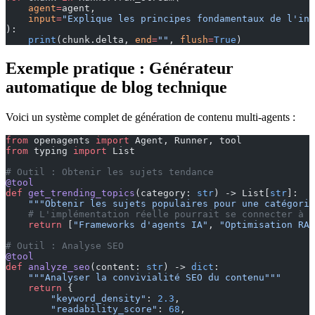
    agent
=
agent,
    input
=
"Explique les principes fondamentaux de l'inf
):
    print
(chunk.delta, 
end
=
""
, 
flush
=
True
)
Exemple pratique : Générateur
automatique de blog technique
Voici un système complet de génération de contenu multi-agents :
from
 openagents 
import
 Agent, Runner, tool
from
 typing 
import
 List
# Outil : Obtenir les sujets tendance
@tool
def
 get_trending_topics
(category: 
str
) -> List[
str
]:
    """Obtenir les sujets populaires pour une catégorie
    # L'implémentation réelle pourrait se connecter à R
    return
 [
"Frameworks d'agents IA"
, 
"Optimisation RAG
# Outil : Analyse SEO
@tool
def
 analyze_seo
(content: 
str
) -> 
dict
:
    """Analyser la convivialité SEO du contenu"""
    return
 {
        "keyword_density"
: 
2.3
,
        "readability_score"
: 
68
,