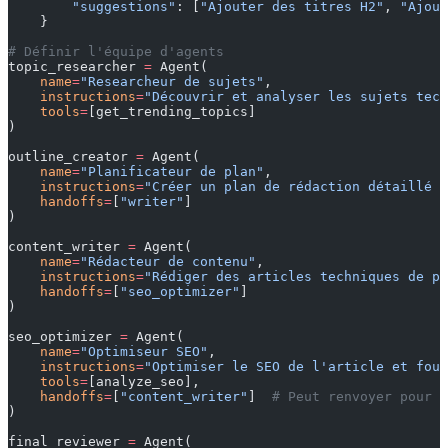
        "suggestions"
: [
"Ajouter des titres H2"
, 
"Ajout
    }
# Définir l'équipe d'agents
topic_researcher 
=
 Agent(
    name
=
"Researcheur de sujets"
,
    instructions
=
"Découvrir et analyser les sujets tech
    tools
=
[get_trending_topics]
)
outline_creator 
=
 Agent(
    name
=
"Planificateur de plan"
,
    instructions
=
"Créer un plan de rédaction détaillé b
    handoffs
=
[
"writer"
]
)
content_writer 
=
 Agent(
    name
=
"Rédacteur de contenu"
,
    instructions
=
"Rédiger des articles techniques de pl
    handoffs
=
[
"seo_optimizer"
]
)
seo_optimizer 
=
 Agent(
    name
=
"Optimiseur SEO"
,
    instructions
=
"Optimiser le SEO de l'article et four
    tools
=
[analyze_seo],
    handoffs
=
[
"content_writer"
]  
# Peut renvoyer pour o
)
final_reviewer 
=
 Agent(