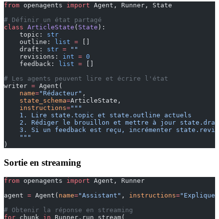
from
 openagents 
import
 Agent, Runner, State
# Définir un état partagé
class
 ArticleState
(
State
):
    topic: 
str
    outline: 
list
 =
 []
    draft: 
str
 =
 ""
    revisions: 
int
 =
 0
    feedback: 
list
 =
 []
# Les agents peuvent lire et écrire l'état
writer 
=
 Agent(
    name
=
"Rédacteur"
,
    state_schema
=
ArticleState,
    instructions
=
"""
    1. Lire state.topic et state.outline actuels
    2. Rédiger le brouillon et mettre à jour state.draf
    3. Si un feedback est reçu, incrémenter state.revis
    """
)
Sortie en streaming
from
 openagents 
import
 Agent, Runner
agent 
=
 Agent(
name
=
"Assistant"
, 
instructions
=
"Expliquer
# Obtenir la réponse en streaming
for
 chunk 
in
 Runner.run_stream(