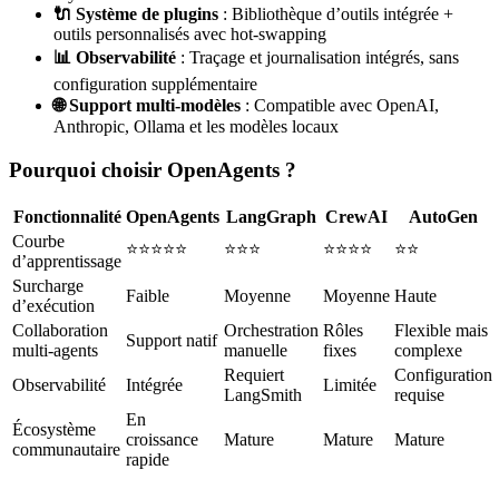
🔌 Système de plugins
: Bibliothèque d’outils intégrée +
outils personnalisés avec hot-swapping
📊 Observabilité
: Traçage et journalisation intégrés, sans
configuration supplémentaire
🌐 Support multi-modèles
: Compatible avec OpenAI,
Anthropic, Ollama et les modèles locaux
Pourquoi choisir OpenAgents ?
Fonctionnalité
OpenAgents
LangGraph
CrewAI
AutoGen
Courbe
⭐⭐⭐⭐⭐
⭐⭐⭐
⭐⭐⭐⭐
⭐⭐
d’apprentissage
Surcharge
Faible
Moyenne
Moyenne
Haute
d’exécution
Collaboration
Orchestration
Rôles
Flexible mais
Support natif
multi-agents
manuelle
fixes
complexe
Requiert
Configuration
Observabilité
Intégrée
Limitée
LangSmith
requise
En
Écosystème
croissance
Mature
Mature
Mature
communautaire
rapide