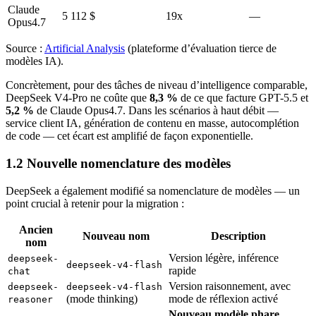
Claude
5 112 $
19x
—
Opus4.7
Source :
Artificial Analysis
(plateforme d’évaluation tierce de
modèles IA).
Concrètement, pour des tâches de niveau d’intelligence comparable,
DeepSeek V4-Pro ne coûte que
8,3 %
de ce que facture GPT-5.5 et
5,2 %
de Claude Opus4.7. Dans les scénarios à haut débit —
service client IA, génération de contenu en masse, autocomplétion
de code — cet écart est amplifié de façon exponentielle.
1.2 Nouvelle nomenclature des modèles
DeepSeek a également modifié sa nomenclature de modèles — un
point crucial à retenir pour la migration :
Ancien
Nouveau nom
Description
nom
Version légère, inférence
deepseek-
deepseek-v4-flash
rapide
chat
Version raisonnement, avec
deepseek-
deepseek-v4-flash
(mode thinking)
mode de réflexion activé
reasoner
Nouveau modèle phare,