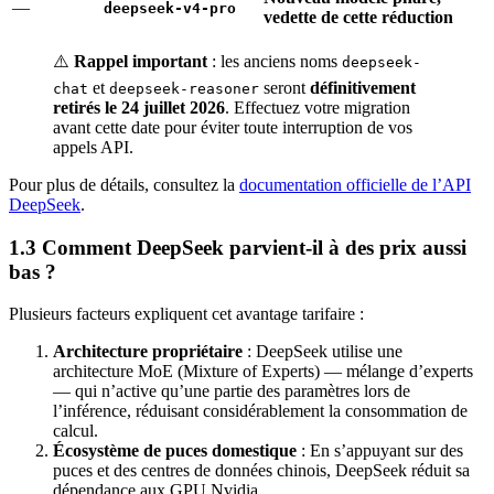
—
deepseek-v4-pro
vedette de cette réduction
⚠️
Rappel important
: les anciens noms
deepseek-
et
seront
définitivement
chat
deepseek-reasoner
retirés le 24 juillet 2026
. Effectuez votre migration
avant cette date pour éviter toute interruption de vos
appels API.
Pour plus de détails, consultez la
documentation officielle de l’API
DeepSeek
.
1.3 Comment DeepSeek parvient-il à des prix aussi
bas ?
Plusieurs facteurs expliquent cet avantage tarifaire :
Architecture propriétaire
: DeepSeek utilise une
architecture MoE (Mixture of Experts) — mélange d’experts
— qui n’active qu’une partie des paramètres lors de
l’inférence, réduisant considérablement la consommation de
calcul.
Écosystème de puces domestique
: En s’appuyant sur des
puces et des centres de données chinois, DeepSeek réduit sa
dépendance aux GPU Nvidia.