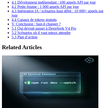
4.1 Développeur indépendant : 100 appels API par jour
4.2 Petite équipe : 1 000 appels API par jour
4.3 Intégration IA / scénarios haut débit : 10 000+ appels par
jour
4.4 Canaux de tokens gratuits
V. Conclusion : faut-il changer ?
5.1 Qui devrait passer à DeepSeek V4 Pro
5.2 Scénarios où il vaut mieux attendre
5.3 Plan d’action
Related Articles