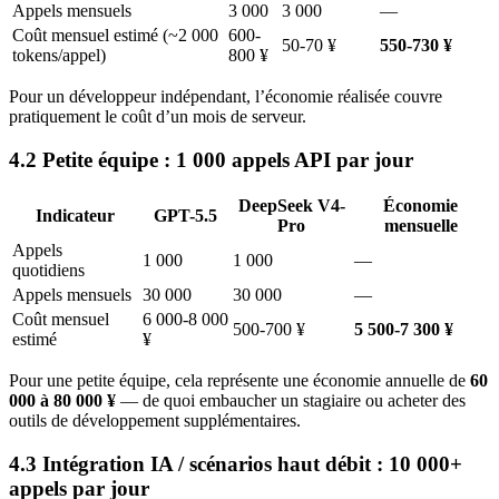
Appels mensuels
3 000
3 000
—
Coût mensuel estimé (~2 000
600-
50-70 ¥
550-730 ¥
tokens/appel)
800 ¥
Pour un développeur indépendant, l’économie réalisée couvre
pratiquement le coût d’un mois de serveur.
4.2 Petite équipe : 1 000 appels API par jour
DeepSeek V4-
Économie
Indicateur
GPT-5.5
Pro
mensuelle
Appels
1 000
1 000
—
quotidiens
Appels mensuels
30 000
30 000
—
Coût mensuel
6 000-8 000
500-700 ¥
5 500-7 300 ¥
estimé
¥
Pour une petite équipe, cela représente une économie annuelle de
60
000 à 80 000 ¥
— de quoi embaucher un stagiaire ou acheter des
outils de développement supplémentaires.
4.3 Intégration IA / scénarios haut débit : 10 000+
appels par jour