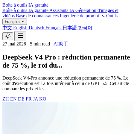
Boîte à outils IA gratuite
Boîte à outils IA gratuite
Assistants IA
Génération d'images et
vidéos
Base de connaissances
Ingénierie de prompt
🔧 Outils
Français
中文
English
Deutsch
Français
日本語
한국어
27 mai 2026
·
5 min read
·
AI助手
DeepSeek V4 Pro : réduction permanente
de 75 %, le roi du...
DeepSeek V4-Pro annonce une réduction permanente de 75 %. Le
coût d'exécution est 12 fois inférieur à celui de GPT-5.5. Cet article
compare les prix et les...
ZH
EN
DE
FR
JA
KO