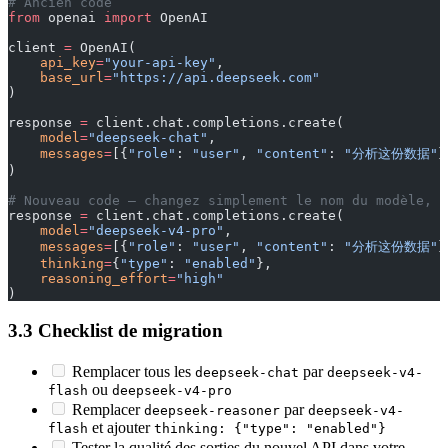
# Ancien code
from
 openai 
import
 OpenAI
client 
=
 OpenAI(
    api_key
=
"your-api-key"
,
    base_url
=
"https://api.deepseek.com"
)
response 
=
 client.chat.completions.create(
    model
=
"deepseek-chat"
,
    messages
=
[{
"role"
: 
"user"
, 
"content"
: 
"分析这份数据"
}
)
# Nouveau code — changez simplement le nom du modèle, l
response 
=
 client.chat.completions.create(
    model
=
"deepseek-v4-pro"
,
    messages
=
[{
"role"
: 
"user"
, 
"content"
: 
"分析这份数据"
}
    thinking
=
{
"type"
: 
"enabled"
},
    reasoning_effort
=
"high"
)
3.3 Checklist de migration
Remplacer tous les
par
deepseek-chat
deepseek-v4-
ou
flash
deepseek-v4-pro
Remplacer
par
deepseek-reasoner
deepseek-v4-
et ajouter
flash
thinking: {"type": "enabled"}
Tester la qualité des sorties du nouvel API dans votre