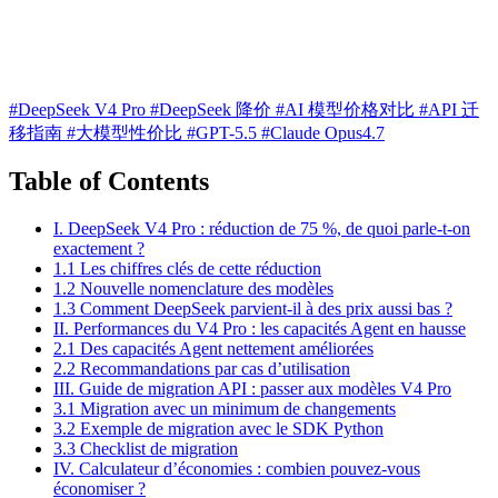
#DeepSeek V4 Pro
#DeepSeek 降价
#AI 模型价格对比
#API 迁
移指南
#大模型性价比
#GPT-5.5
#Claude Opus4.7
Table of Contents
I. DeepSeek V4 Pro : réduction de 75 %, de quoi parle-t-on
exactement ?
1.1 Les chiffres clés de cette réduction
1.2 Nouvelle nomenclature des modèles
1.3 Comment DeepSeek parvient-il à des prix aussi bas ?
II. Performances du V4 Pro : les capacités Agent en hausse
2.1 Des capacités Agent nettement améliorées
2.2 Recommandations par cas d’utilisation
III. Guide de migration API : passer aux modèles V4 Pro
3.1 Migration avec un minimum de changements
3.2 Exemple de migration avec le SDK Python
3.3 Checklist de migration
IV. Calculateur d’économies : combien pouvez-vous
économiser ?