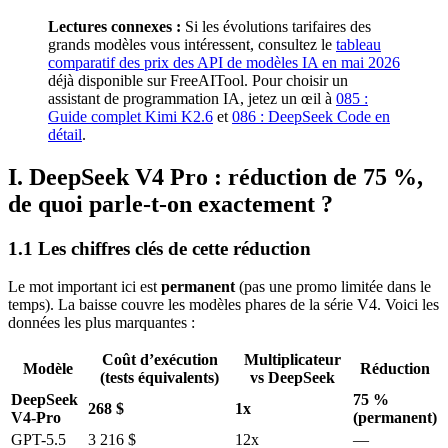
Lectures connexes :
Si les évolutions tarifaires des
grands modèles vous intéressent, consultez le
tableau
comparatif des prix des API de modèles IA en mai 2026
déjà disponible sur FreeAITool. Pour choisir un
assistant de programmation IA, jetez un œil à
085 :
Guide complet Kimi K2.6
et
086 : DeepSeek Code en
détail
.
I. DeepSeek V4 Pro : réduction de 75 %,
de quoi parle-t-on exactement ?
1.1 Les chiffres clés de cette réduction
Le mot important ici est
permanent
(pas une promo limitée dans le
temps). La baisse couvre les modèles phares de la série V4. Voici les
données les plus marquantes :
Coût d’exécution
Multiplicateur
Modèle
Réduction
(tests équivalents)
vs DeepSeek
DeepSeek
75 %
268 $
1x
V4-Pro
(permanent)
GPT-5.5
3 216 $
12x
—