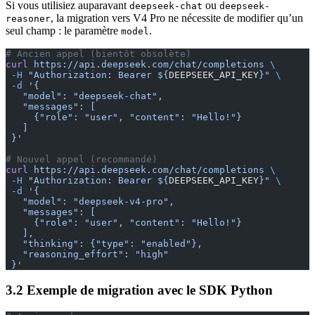
Si vous utilisiez auparavant
ou
deepseek-chat
deepseek-
, la migration vers V4 Pro ne nécessite de modifier qu’un
reasoner
seul champ : le paramètre
.
model
# Ancien appel (bientôt obsolète)
curl
 https://api.deepseek.com/chat/completions
 \
 -H
 "Authorization: Bearer ${
DEEPSEEK_API_KEY
}"
 \
 -d
 '{
   "model": "deepseek-chat",
   "messages": [
     {"role": "user", "content": "Hello!"}
   ]
 }'
# Nouvel appel (recommandé)
curl
 https://api.deepseek.com/chat/completions
 \
 -H
 "Authorization: Bearer ${
DEEPSEEK_API_KEY
}"
 \
 -d
 '{
   "model": "deepseek-v4-pro",
   "messages": [
     {"role": "user", "content": "Hello!"}
   ],
   "thinking": {"type": "enabled"},
   "reasoning_effort": "high"
 }'
3.2 Exemple de migration avec le SDK Python