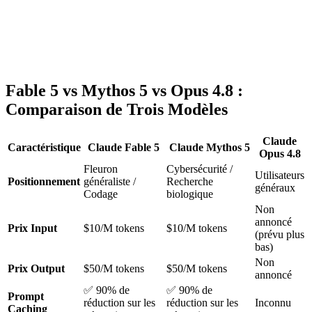
Fable 5 vs Mythos 5 vs Opus 4.8 :
Comparaison de Trois Modèles
Claude
Caractéristique
Claude Fable 5
Claude Mythos 5
Opus 4.8
Fleuron
Cybersécurité /
Utilisateurs
Positionnement
généraliste /
Recherche
généraux
Codage
biologique
Non
annoncé
Prix Input
$10/M tokens
$10/M tokens
(prévu plus
bas)
Non
Prix Output
$50/M tokens
$50/M tokens
annoncé
✅ 90% de
✅ 90% de
Prompt
réduction sur les
réduction sur les
Inconnu
Caching