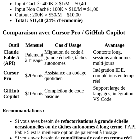
Input Caché : 400K × $1/M = $0,40
Input Non Caché : 100K × $10/M = $1,00
Output : 200K × $50/M = $10,00
Total : $11,40 (24% d’économie)
Comparaison avec Cursor Pro / GitHub Copilot
Outil
Mensuel
Cas d’Usage
Avantage
Claude
Migration de code à
Contexte long,
Paiement
Fable 5
grande échelle, tâches
sessions autonomes
à l’usage
(API)
autonomes
multi-jours
Intégration IDE,
Cursor
Assistance au codage
$20/mois
complétions en temps
Pro
quotidien
réel
Support large de
GitHub
Complétion de code
$10/mois
langages, intégration
Copilot
basique
VS Code
Recommandations :
Si vous avez besoin de
refactorisations à grande échelle
occasionnelles ou de tâches autonomes à long terme
, l’API
Fable 5 est la meilleure option de paiement à l’usage
Si vous avez besoin de
complétions de code en temps réel