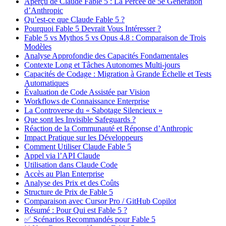
Aperçu de Claude Fable 5 : La Percée de 5e Génération
d’Anthropic
Qu’est-ce que Claude Fable 5 ?
Pourquoi Fable 5 Devrait Vous Intéresser ?
Fable 5 vs Mythos 5 vs Opus 4.8 : Comparaison de Trois
Modèles
Analyse Approfondie des Capacités Fondamentales
Contexte Long et Tâches Autonomes Multi-jours
Capacités de Codage : Migration à Grande Échelle et Tests
Automatiques
Évaluation de Code Assistée par Vision
Workflows de Connaissance Enterprise
La Controverse du « Sabotage Silencieux »
Que sont les Invisible Safeguards ?
Réaction de la Communauté et Réponse d’Anthropic
Impact Pratique sur les Développeurs
Comment Utiliser Claude Fable 5
Appel via l’API Claude
Utilisation dans Claude Code
Accès au Plan Enterprise
Analyse des Prix et des Coûts
Structure de Prix de Fable 5
Comparaison avec Cursor Pro / GitHub Copilot
Résumé : Pour Qui est Fable 5 ?
✅ Scénarios Recommandés pour Fable 5