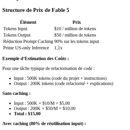
Structure de Prix de Fable 5
Élément
Prix
Tokens Input
$10 / million de tokens
Tokens Output
$50 / million de tokens
Réduction Prompt Caching
90% sur les tokens input
Prime US-only Inference
1,1x
Exemple d’Estimation des Coûts :
Pour une tâche typique de refactorisation de code :
Input : 500K tokens (code du projet + instructions)
Output : 200K tokens (code refactorisé + explications)
Sans caching :
Input : 500K × $10/M = $5,00
Output : 200K × $50/M = $10,00
Total : $15,00
Avec caching (80% de réutilisation input) :