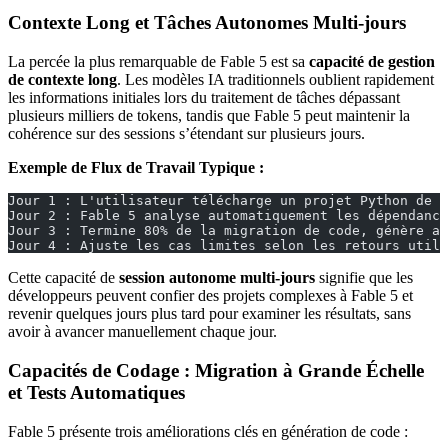
Contexte Long et Tâches Autonomes Multi-jours
La percée la plus remarquable de Fable 5 est sa
capacité de gestion
de contexte long
. Les modèles IA traditionnels oublient rapidement
les informations initiales lors du traitement de tâches dépassant
plusieurs milliers de tokens, tandis que Fable 5 peut maintenir la
cohérence sur des sessions s’étendant sur plusieurs jours.
Exemple de Flux de Travail Typique :
Jour 1 : L'utilisateur télécharge un projet Python de 5
Jour 2 : Fable 5 analyse automatiquement les dépendance
Jour 3 : Termine 80% de la migration de code, génère au
Jour 4 : Ajuste les cas limites selon les retours utili
Cette capacité de
session autonome multi-jours
signifie que les
développeurs peuvent confier des projets complexes à Fable 5 et
revenir quelques jours plus tard pour examiner les résultats, sans
avoir à avancer manuellement chaque jour.
Capacités de Codage : Migration à Grande Échelle
et Tests Automatiques
Fable 5 présente trois améliorations clés en génération de code :