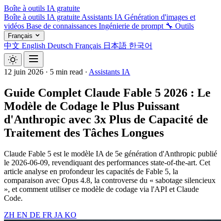
Boîte à outils IA gratuite
Boîte à outils IA gratuite
Assistants IA
Génération d'images et
vidéos
Base de connaissances
Ingénierie de prompt
🔧 Outils
Français
中文
English
Deutsch
Français
日本語
한국어
12 juin 2026
·
5 min read
·
Assistants IA
Guide Complet Claude Fable 5 2026 : Le
Modèle de Codage le Plus Puissant
d'Anthropic avec 3x Plus de Capacité de
Traitement des Tâches Longues
Claude Fable 5 est le modèle IA de 5e génération d'Anthropic publié
le 2026-06-09, revendiquant des performances state-of-the-art. Cet
article analyse en profondeur les capacités de Fable 5, la
comparaison avec Opus 4.8, la controverse du « sabotage silencieux
», et comment utiliser ce modèle de codage via l'API et Claude
Code.
ZH
EN
DE
FR
JA
KO