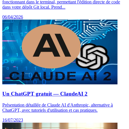
fonctionnant dans le terminal, permettant l'édition directe de code
dans votre dépôt Git local. Prend...
06/04/2026
Un ChatGPT gratuit — ClaudeAI 2
Présentation détaillée de Claude AI d'Anthropic, alternative à
ChatGPT, avec tutoriels d'utilisation et cas pratiques.
16/07/2023