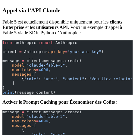
Appel via l’API Claude
Fable 5 est actuellement disponible uniquement pour les
clients
Enterprise
et les
utilisateurs API
. Voici un exemple d’appel à
Fable 5 via le SDK Python d’Anthropic :
from
 anthropic 
import
 Anthropic
client 
=
 Anthropic(
api_key
=
"your-api-key"
)
message 
=
 client.messages.create(
    model
=
"claude-fable-5"
,
    max_tokens
=
4096
,
    messages
=
[
        {
"role"
: 
"user"
, 
"content"
: 
"Veuillez refactori
    ]
)
print
(message.content)
Activer le Prompt Caching pour Économiser des Coûts :
message 
=
 client.messages.create(
    model
=
"claude-fable-5"
,
    max_tokens
=
4096
,
    messages
=
[
        {
            "role"
: 
"user"
, 