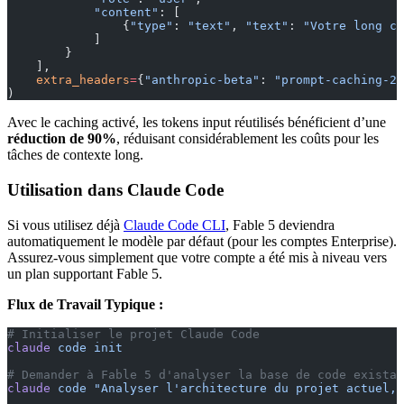
            "content"
: [
                {
"type"
: 
"text"
, 
"text"
: 
"Votre long co
            ]
        }
    ],
    extra_headers
=
{
"anthropic-beta"
: 
"prompt-caching-20
)
Avec le caching activé, les tokens input réutilisés bénéficient d’une
réduction de 90%
, réduisant considérablement les coûts pour les
tâches de contexte long.
Utilisation dans Claude Code
Si vous utilisez déjà
Claude Code CLI
, Fable 5 deviendra
automatiquement le modèle par défaut (pour les comptes Enterprise).
Assurez-vous simplement que votre compte a été mis à niveau vers
un plan supportant Fable 5.
Flux de Travail Typique :
# Initialiser le projet Claude Code
claude
 code
 init
# Demander à Fable 5 d'analyser la base de code existan
claude
 code
 "Analyser l'architecture du projet actuel, 