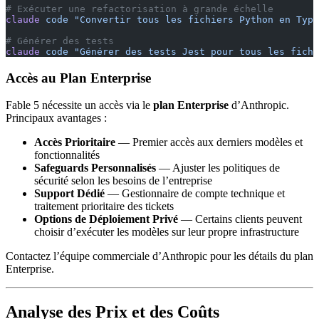
# Exécuter une refactorisation à grande échelle
claude
 code
 "Convertir tous les fichiers Python en Type
# Générer des tests
claude
 code
 "Générer des tests Jest pour tous les fichi
Accès au Plan Enterprise
Fable 5 nécessite un accès via le
plan Enterprise
d’Anthropic.
Principaux avantages :
Accès Prioritaire
— Premier accès aux derniers modèles et
fonctionnalités
Safeguards Personnalisés
— Ajuster les politiques de
sécurité selon les besoins de l’entreprise
Support Dédié
— Gestionnaire de compte technique et
traitement prioritaire des tickets
Options de Déploiement Privé
— Certains clients peuvent
choisir d’exécuter les modèles sur leur propre infrastructure
Contactez l’équipe commerciale d’Anthropic pour les détails du plan
Enterprise.
Analyse des Prix et des Coûts