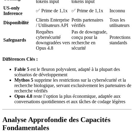
tokens input
tokens input
US-only
✅ Prime de 1,1x
✅ Prime de 1,1x
Inconnu
Inference
Clients Enterprise
Petits partenaires
Tous les
Disponibilité
/ Utilisateurs API
vérifiés
utilisateurs
Requêtes
Pas de downgrade,
cybersécurité
conçu pour la
Protections
Safeguards
downgradées vers
recherche en
standards
Opus 4.8
sécurité
Différences Clés :
Fable 5
est le fleuron polyvalent, adapté à la plupart des
scénarios de développement
Mythos 5
supprime les restrictions sur la cybersécurité et la
recherche biologique, servant exclusivement les partenaires de
recherche vérifiés
Opus 4.8
reste l’option la plus économique, adaptée aux
conversations quotidiennes et aux tâches de codage légères
Analyse Approfondie des Capacités
Fondamentales