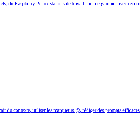
ls, du Raspberry Pi aux stations de travail haut de gamme, avec reco
nir du contexte, utiliser les marqueurs @, rédiger des prompts efficaces