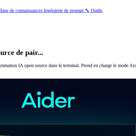
Base de connaissances
Ingénierie de prompt
🔧 Outils
rce de pair...
ammation IA open source dans le terminal. Prend en charge le mode Archit