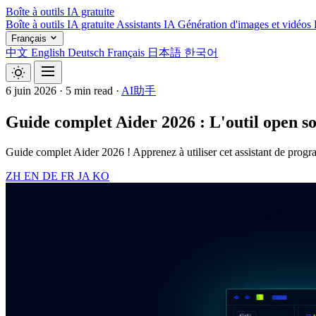
Boîte à outils IA gratuite
Boîte à outils IA gratuite
Assistants IA
Génération d'images et vidéos
Français
中文
English
Deutsch
Français
日本語
한국어
6 juin 2026
·
5 min read
·
AI助手
Guide complet Aider 2026 : L'outil open sou
Guide complet Aider 2026 ! Apprenez à utiliser cet assistant de progr
ZH
EN
DE
FR
JA
KO