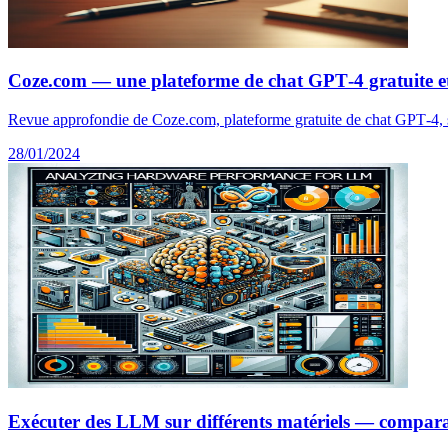
Coze.com — une plateforme de chat GPT‑4 gratuite et
Revue approfondie de Coze.com, plateforme gratuite de chat GPT‑4, s
28/01/2024
Exécuter des LLM sur différents matériels — comparai