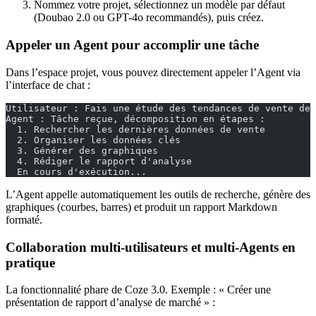
Nommez votre projet, sélectionnez un modèle par défaut
(Doubao 2.0 ou GPT-4o recommandés), puis créez.
Appeler un Agent pour accomplir une tâche
Dans l’espace projet, vous pouvez directement appeler l’Agent via
l’interface de chat :
Utilisateur : Fais une étude des tendances de vente de 
Agent : Tâche reçue, décomposition en étapes :
  1. Rechercher les dernières données de vente
  2. Organiser les données clés
  3. Générer des graphiques
  4. Rédiger le rapport d'analyse
  En cours d'exécution...
L’Agent appelle automatiquement les outils de recherche, génère des
graphiques (courbes, barres) et produit un rapport Markdown
formaté.
Collaboration multi-utilisateurs et multi-Agents en
pratique
La fonctionnalité phare de Coze 3.0. Exemple : « Créer une
présentation de rapport d’analyse de marché » :