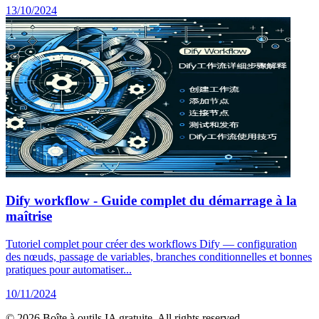
13/10/2024
Dify workflow - Guide complet du démarrage à la
maîtrise
Tutoriel complet pour créer des workflows Dify — configuration
des nœuds, passage de variables, branches conditionnelles et bonnes
pratiques pour automatiser...
10/11/2024
© 2026 Boîte à outils IA gratuite. All rights reserved.