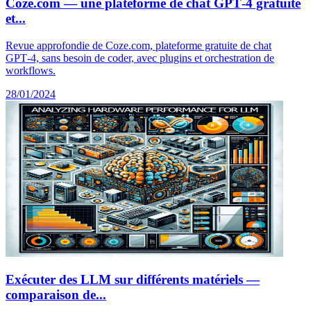
Coze.com — une plateforme de chat GPT‑4 gratuite
et...
Revue approfondie de Coze.com, plateforme gratuite de chat
GPT‑4, sans besoin de coder, avec plugins et orchestration de
workflows.
28/01/2024
Exécuter des LLM sur différents matériels —
comparaison de...