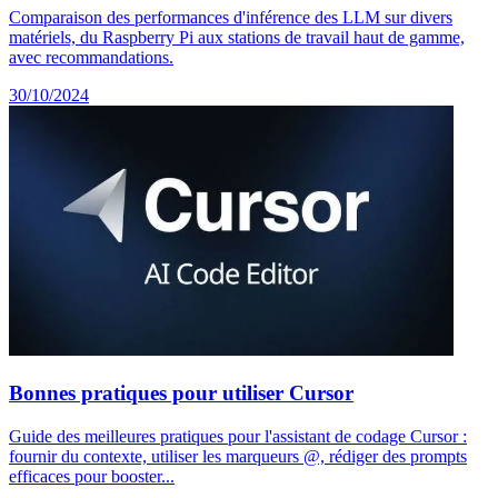
Comparaison des performances d'inférence des LLM sur divers
matériels, du Raspberry Pi aux stations de travail haut de gamme,
avec recommandations.
30/10/2024
Bonnes pratiques pour utiliser Cursor
Guide des meilleures pratiques pour l'assistant de codage Cursor :
fournir du contexte, utiliser les marqueurs @, rédiger des prompts
efficaces pour booster...