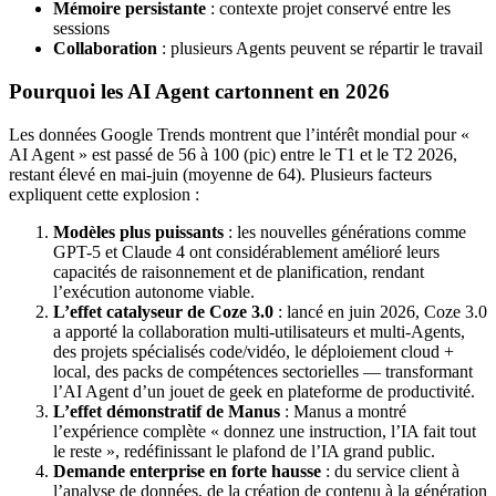
Mémoire persistante
: contexte projet conservé entre les
sessions
Collaboration
: plusieurs Agents peuvent se répartir le travail
Pourquoi les AI Agent cartonnent en 2026
Les données Google Trends montrent que l’intérêt mondial pour «
AI Agent » est passé de 56 à 100 (pic) entre le T1 et le T2 2026,
restant élevé en mai-juin (moyenne de 64). Plusieurs facteurs
expliquent cette explosion :
Modèles plus puissants
: les nouvelles générations comme
GPT-5 et Claude 4 ont considérablement amélioré leurs
capacités de raisonnement et de planification, rendant
l’exécution autonome viable.
L’effet catalyseur de Coze 3.0
: lancé en juin 2026, Coze 3.0
a apporté la collaboration multi-utilisateurs et multi-Agents,
des projets spécialisés code/vidéo, le déploiement cloud +
local, des packs de compétences sectorielles — transformant
l’AI Agent d’un jouet de geek en plateforme de productivité.
L’effet démonstratif de Manus
: Manus a montré
l’expérience complète « donnez une instruction, l’IA fait tout
le reste », redéfinissant le plafond de l’IA grand public.
Demande enterprise en forte hausse
: du service client à
l’analyse de données, de la création de contenu à la génération