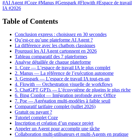
#AI Agent
#Coze
#Manus
#Genspark
#Flowith
#Espace de travail
IA
#2026
Table of Contents
Conclusion express : choisissez en 30 secondes
Qu’est-ce qu’une plateforme AI Agent ?
La différence avec les chatbots classiques
Pourquoi les AI Agent cartonnent en 2026
Tableau comparatif des 7 plateformes
Analyse détaillée de chaque plateforme
1. Coze — L’espace de travail IA le plus complet
2. Manus — La référence de l’exécution autonome
3. Genspark — L’espace de travail IA tout-en-un
4. Flowith — Orchestration visuelle de workflows
5. ChatGPT GPTs — L’écosystème de plugins le plus riche
6. Bing Copilot — Intégration profonde avec Office
7. Poe — Agrégation multi-modèles à faible seuil
Comparatif tarifaire complet (juillet 2026)
Gratuit ou payant ?
Tutoriel complet Coze
Inscription et création d’un espace projet
Appeler un Agent pour accomplir une tâche
Collaboration multi-utilisateurs et multi-Agents en pratique