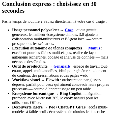
Conclusion express : choisissez en 30
secondes
Pas le temps de tout lire ? Sautez directement à votre cas d’usage :
Usage personnel polyvalent →
Coze
: quota gratuit
généreux, le meilleur écosystème chinois, 3.0 ajoute la
collaboration multi-utilisateurs et l’Agent local — couvre
presque tous les scénarios.
Exécution autonome de tâches complexes →
Manus
:
excellent pour les tâches multi-étapes, réalise de façon
autonome recherches, codage et analyse de données — mais
nécessite des Credits.
Outil de productivité →
Genspark
: espace de travail tout-
en-un, appels multi-modèles, idéal pour générer rapidement
du contenu, des présentations et des pages web.
Workflow visuel → Flowith
: orchestration par glisser-
déposer, parfait pour ceux qui aiment concevoir leurs propres
processus — courbe d’apprentissage un peu raide.
Écosystème bureautique → Bing Copilot
: intégration
profonde avec Microsoft 365, le choix naturel pour les
utilisateurs Office.
Découverte légère → Poe / ChatGPT GPTs
: accès multi-
modèles à faible seuil / écosystème de plugins le plus riche —