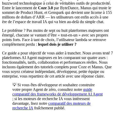
buzzword technologique à celui de véritables outils de productivité.
Entre le lancement de
Coze 3.0
par ByteDance, Manus qui truste le
sommet de Product Hunt, et Genspark qui devient une licorne à 155
millions de dollars d’ARR — les utilisateurs ont enfin accès à une
ère de l’espace de travail IA qui va bien au-delà du simple chat.
Le problème ? Pas moins de sept ou huit plateformes majeures ont
émergé, chacune se vantant d’être « tout-en-un » avec ses propres
points forts. Face à tant de choix, l’utilisateur lambda se retrouve
complètement perdu :
lequel dois-je utiliser ?
Ce guide a pour objectif de vous aider à trancher. Nous avons testé 7
plateformes AI Agent majeures en les comparant sur quatre axes :
fonctionnalités, tarifs, collaboration et performances réelles. Nous
incluons également des tutoriels complets pour Coze et Manus. Que
vous soyez créateur indépendant, développeur, petite équipe ou
entreprise, vous repartirez de cet article avec une réponse claire.
💡 Si vous êtes développeur et souhaitez construire
votre propre Agent de zéro, consultez notre
guide
comparatif des frameworks de développement AI Agent
; si les moteurs de recherche IA vous intéressent
davantage, lisez notre
comparatif des moteurs de
recherche IA
fraîchement publié.