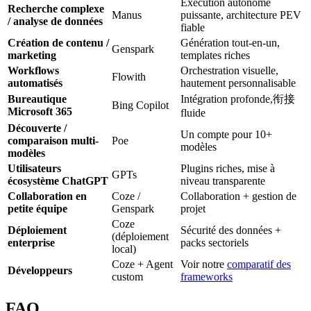
Exécution autonome
Recherche complexe
Manus
puissante, architecture PEV
/ analyse de données
fiable
Création de contenu /
Génération tout-en-un,
Genspark
marketing
templates riches
Workflows
Orchestration visuelle,
Flowith
automatisés
hautement personnalisable
Bureautique
Intégration profonde,衔接
Bing Copilot
Microsoft 365
fluide
Découverte /
Un compte pour 10+
comparaison multi-
Poe
modèles
modèles
Utilisateurs
Plugins riches, mise à
GPTs
écosystème ChatGPT
niveau transparente
Collaboration en
Coze /
Collaboration + gestion de
petite équipe
Genspark
projet
Coze
Déploiement
Sécurité des données +
(déploiement
enterprise
packs sectoriels
local)
Coze + Agent
Voir notre
comparatif des
Développeurs
custom
frameworks
FAQ