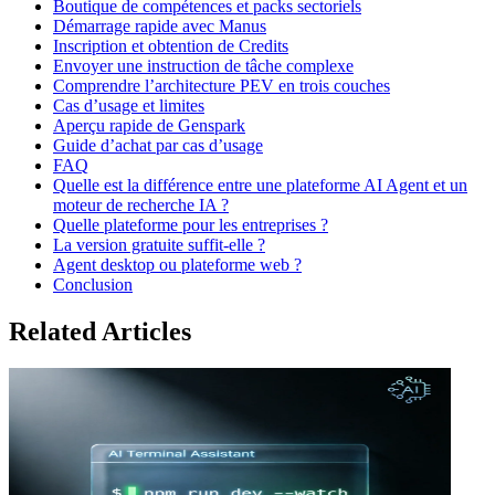
Boutique de compétences et packs sectoriels
Démarrage rapide avec Manus
Inscription et obtention de Credits
Envoyer une instruction de tâche complexe
Comprendre l’architecture PEV en trois couches
Cas d’usage et limites
Aperçu rapide de Genspark
Guide d’achat par cas d’usage
FAQ
Quelle est la différence entre une plateforme AI Agent et un
moteur de recherche IA ?
Quelle plateforme pour les entreprises ?
La version gratuite suffit-elle ?
Agent desktop ou plateforme web ?
Conclusion
Related Articles