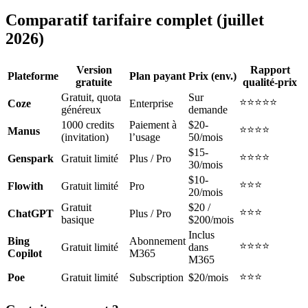
Comparatif tarifaire complet (juillet
2026)
Version
Rapport
Plateforme
Plan payant
Prix (env.)
gratuite
qualité-prix
Gratuit, quota
Sur
⭐⭐⭐⭐⭐
Coze
Enterprise
généreux
demande
1000 credits
Paiement à
$20-
⭐⭐⭐⭐
Manus
(invitation)
l’usage
50/mois
$15-
⭐⭐⭐⭐
Genspark
Gratuit limité
Plus / Pro
30/mois
$10-
⭐⭐⭐
Flowith
Gratuit limité
Pro
20/mois
Gratuit
$20 /
⭐⭐⭐
ChatGPT
Plus / Pro
basique
$200/mois
Inclus
Bing
Abonnement
⭐⭐⭐⭐
Gratuit limité
dans
Copilot
M365
M365
⭐⭐⭐
Poe
Gratuit limité
Subscription
$20/mois