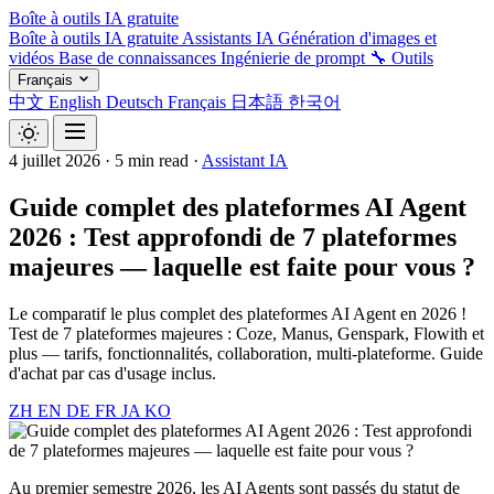
Boîte à outils IA gratuite
Boîte à outils IA gratuite
Assistants IA
Génération d'images et
vidéos
Base de connaissances
Ingénierie de prompt
🔧 Outils
Français
中文
English
Deutsch
Français
日本語
한국어
4 juillet 2026
·
5 min read
·
Assistant IA
Guide complet des plateformes AI Agent
2026 : Test approfondi de 7 plateformes
majeures — laquelle est faite pour vous ?
Le comparatif le plus complet des plateformes AI Agent en 2026 !
Test de 7 plateformes majeures : Coze, Manus, Genspark, Flowith et
plus — tarifs, fonctionnalités, collaboration, multi-plateforme. Guide
d'achat par cas d'usage inclus.
ZH
EN
DE
FR
JA
KO
Au premier semestre 2026, les AI Agents sont passés du statut de