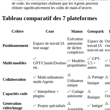
de code, les entreprises réalisent que les Agents peuvent
réduire significativement les coûts de main-d’œuvre.
Tableau comparatif des 7 plateformes
Critère
Coze
Manus
Genspark
Exécution
Espace de
Orc
Espace de travail IA
autonome
Positionnement
travail IA
vis
tout usage
de tâches
tout-en-un
wo
complexes
✅
✅ GPT-
✅ Modèles
✅ 
Multi-modèles
GPT/Claude/Doubao
5.5 +
propriétaires
mo
etc.
autres
⚠️
⚠️ Partage
⚠️ 
✅ Multi-utilisateurs
Collaboration
Utilisateur
multi-Agents
basique
un
unique
⚠️
✅ Interpréteur +
✅ Codage
✅
Capacités code
plugins
autonome
Orc
Basique
⚠️
⚠️
Génération
✅ Projets spécialisés
✅ Intégré
vidéo/image
Appelable
con