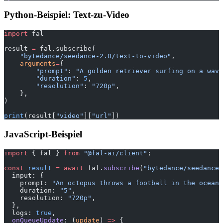
Python-Beispiel: Text-zu-Video
import
 fal
result 
=
 fal.subscribe(
    "bytedance/seedance-2.0/text-to-video"
,
    arguments
=
{
        "prompt"
: 
"A golden retriever surfing on a wave
        "duration"
: 
5
,
        "resolution"
: 
"720p"
,
    },
)
print
(result[
"video"
][
"url"
])
JavaScript-Beispiel
import
 { fal } 
from
 "@fal-ai/client"
;
const
 result
 =
 await
 fal.
subscribe
(
"bytedance/seedance-
  input: {
    prompt: 
"An octopus throws a football in the ocean"
    duration: 
"5"
,
    resolution: 
"720p"
,
  },
  logs: 
true
,
  onQueueUpdate
: (
update
) 
=>
 {