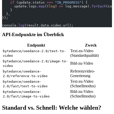
    if
 (update.status 
===
 "IN_PROGRESS"
) {
      update.logs.
map
((
log
) 
=>
 log.message).
forEach
(con
    }
  },
});
console.
log
(result.data.video.url);
API-Endpunkte im Überblick
Endpunkt
Zweck
Text-zu-Video
bytedance/seedance-2.0/text-to-
(Standardqualität)
video
bytedance/seedance-2.0/image-to-
Bild-zu-Video
video
Referenzvideo-
bytedance/seedance-
Generierung
2.0/reference-to-video
Text-zu-Video
bytedance/seedance-
(Schnellmodus)
2.0/fast/text-to-video
Bild-zu-Video
bytedance/seedance-
(Schnellmodus)
2.0/fast/image-to-video
Standard vs. Schnell: Welche wählen?