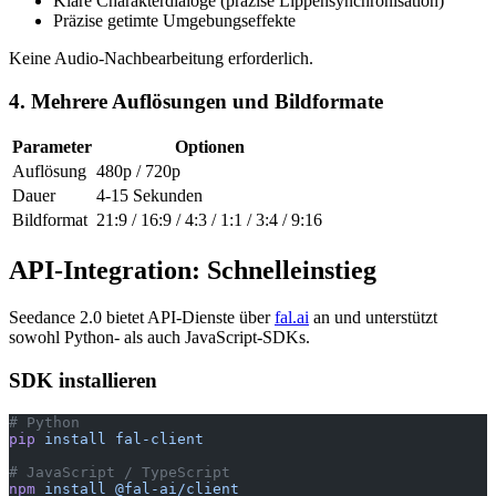
Klare Charakterdialoge (präzise Lippensynchronisation)
Präzise getimte Umgebungseffekte
Keine Audio-Nachbearbeitung erforderlich.
4. Mehrere Auflösungen und Bildformate
Parameter
Optionen
Auflösung
480p / 720p
Dauer
4-15 Sekunden
Bildformat
21:9 / 16:9 / 4:3 / 1:1 / 3:4 / 9:16
API-Integration: Schnelleinstieg
Seedance 2.0 bietet API-Dienste über
fal.ai
an und unterstützt
sowohl Python- als auch JavaScript-SDKs.
SDK installieren
# Python
pip
 install
 fal-client
# JavaScript / TypeScript
npm
 install
 @fal-ai/client