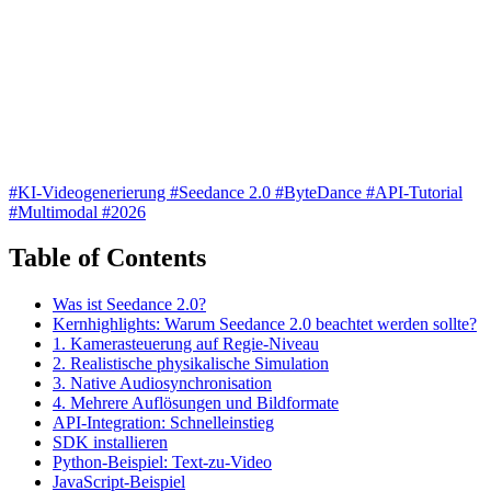
#KI-Videogenerierung
#Seedance 2.0
#ByteDance
#API-Tutorial
#Multimodal
#2026
Table of Contents
Was ist Seedance 2.0?
Kernhighlights: Warum Seedance 2.0 beachtet werden sollte?
1. Kamerasteuerung auf Regie-Niveau
2. Realistische physikalische Simulation
3. Native Audiosynchronisation
4. Mehrere Auflösungen und Bildformate
API-Integration: Schnelleinstieg
SDK installieren
Python-Beispiel: Text-zu-Video
JavaScript-Beispiel