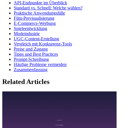
API-Endpunkte im Überblick
Standard vs. Schnell: Welche wählen?
Praktische Anwendungsfälle
Film-Previsualisierung
E-Commerce-Werbung
Spieleentwicklung
Modeindustrie
UGC-Content-Erstellung
Vergleich mit Konkurrenz-Tools
Preise und Zugang
Tipps und Best Practices
Prompt-Schreibung
Häufige Probleme vermeiden
Zusammenfassung
Related Articles