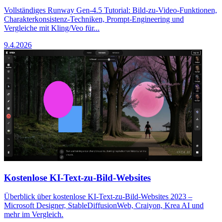
Vollständiges Runway Gen-4.5 Tutorial: Bild-zu-Video-Funktionen,
Charakterkonsistenz-Techniken, Prompt-Engineering und
Vergleiche mit Kling/Veo für...
9.4.2026
Kostenlose KI-Text-zu-Bild-Websites
Überblick über kostenlose KI-Text-zu-Bild-Websites 2023 –
Microsoft Designer, StableDiffusionWeb, Craiyon, Krea AI und
mehr im Vergleich.