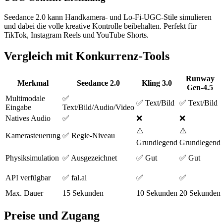
Seedance 2.0 kann Handkamera- und Lo-Fi-UGC-Stile simulieren
und dabei die volle kreative Kontrolle beibehalten. Perfekt für
TikTok, Instagram Reels und YouTube Shorts.
Vergleich mit Konkurrenz-Tools
Runway
Merkmal
Seedance 2.0
Kling 3.0
Gen-4.5
Multimodale
✅
✅ Text/Bild
✅ Text/Bild
Eingabe
Text/Bild/Audio/Video
Natives Audio
✅
❌
❌
⚠️
⚠️
Kamerasteuerung
✅ Regie-Niveau
Grundlegend
Grundlegend
Physiksimulation
✅ Ausgezeichnet
✅ Gut
✅ Gut
API verfügbar
✅ fal.ai
✅
✅
Max. Dauer
15 Sekunden
10 Sekunden
20 Sekunden
Preise und Zugang