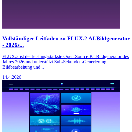
Vollständiger Leitfaden zu FLUX.2 AI-Bildgenerator
- 2026s...
FLUX.2 ist der leistungsstärkste Open-Source-KI-Bildgenerator des
Jahres 2026 und unterstützt Sub-Sekunden-Generierung,
Bildbearbeitung und...
14.4.2026