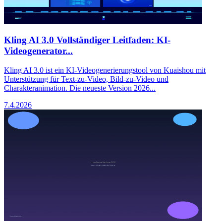
Kling AI 3.0 Vollständiger Leitfaden: KI-
Videogenerator...
Kling AI 3.0 ist ein KI-Videogenerierungstool von Kuaishou mit
Unterstützung für Text-zu-Video, Bild-zu-Video und
Charakteranimation. Die neueste Version 2026...
7.4.2026