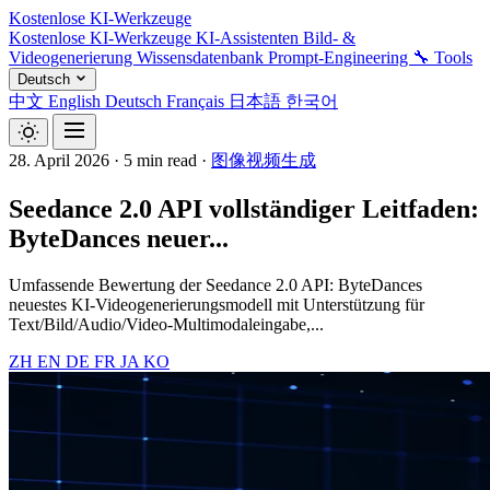
Kostenlose KI-Werkzeuge
Kostenlose KI-Werkzeuge
KI-Assistenten
Bild- &
Videogenerierung
Wissensdatenbank
Prompt-Engineering
🔧 Tools
Deutsch
中文
English
Deutsch
Français
日本語
한국어
28. April 2026
·
5 min read
·
图像视频生成
Seedance 2.0 API vollständiger Leitfaden:
ByteDances neuer...
Umfassende Bewertung der Seedance 2.0 API: ByteDances
neuestes KI-Videogenerierungsmodell mit Unterstützung für
Text/Bild/Audio/Video-Multimodaleingabe,...
ZH
EN
DE
FR
JA
KO