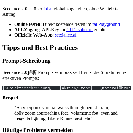
Seedance 2.0 ist über
fal.ai
global zugänglich, ohne Whitelist-
Antrag.
Online testen
: Direkt kostenlos testen im
fal Playground
API-Zugang
: API-Key im
fal Dashboard
erhalten
Offizielle Web-App
:
seedance.ai
Tipps und Best Practices
Prompt-Schreibung
Seedance 2.0解析 Prompts sehr präzise. Hier ist die Struktur eines
effektiven Prompts:
[Subjektbeschreibung] + [Aktion/Szene] + [Kameraführung
Beispiel
:
“A cyberpunk samurai walks through neon-lit rain,
dolly zoom approaching face, volumetric fog, cyan and
magenta lighting, Blade Runner aesthetic”
Häufige Probleme vermeiden